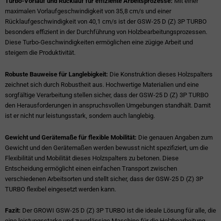
Turbo-Vorlauf und Rücklauf für effiziente Arbeitsprozesse:
Mit einer
maximalen Vorlaufgeschwindigkeit von 35,8 cm/s und einer
Rücklaufgeschwindigkeit von 40,1 cm/s ist der GSW-25 D (Z) 3P TURBO
besonders effizient in der Durchführung von Holzbearbeitungsprozessen.
Diese Turbo-Geschwindigkeiten ermöglichen eine zügige Arbeit und
steigern die Produktivität.
Robuste Bauweise für Langlebigkeit:
Die Konstruktion dieses Holzspalters
zeichnet sich durch Robustheit aus. Hochwertige Materialien und eine
sorgfältige Verarbeitung stellen sicher, dass der GSW-25 D (Z) 3P TURBO
den Herausforderungen in anspruchsvollen Umgebungen standhält. Damit
ist er nicht nur leistungsstark, sondern auch langlebig.
Gewicht und Gerätemaße für flexible Mobilität:
Die genauen Angaben zum
Gewicht und den Gerätemaßen werden bewusst nicht spezifiziert, um die
Flexibilität und Mobilität dieses Holzspalters zu betonen. Diese
Entscheidung ermöglicht einen einfachen Transport zwischen
verschiedenen Arbeitsorten und stellt sicher, dass der GSW-25 D (Z) 3P
TURBO flexibel eingesetzt werden kann.
Fazit:
Der GROWI GSW-25 D (Z) 3P TURBO ist die ideale Lösung für alle, die
eine leistungsstarke und zuverlässige Maschine für die Holzbearbeitung