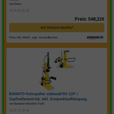
von Detec.
Preis: 548,22€
Auf Amazon kaufen*
Preis inkl. MwSt., zzgl. Versandkosten
BAMATO Holzspalter stehend/HO-22P /
Zapfwellenantrieb, Inkl. Dreipunktaufhängung,
Spaltkraft 22 Tonnen*
von Bavarian Machine Tools