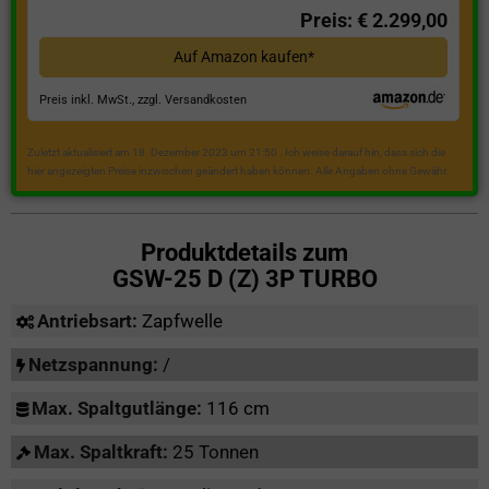
Preis: € 2.299,00
Auf Amazon kaufen*
Preis inkl. MwSt., zzgl. Versandkosten
Zuletzt aktualisiert am 18. Dezember 2023 um 21:50 . Ich weise darauf hin, dass sich die
hier angezeigten Preise inzwischen geändert haben können. Alle Angaben ohne Gewähr.
Produktdetails zum
GSW-25 D (Z) 3P TURBO
Antriebsart:
Zapfwelle
Netzspannung:
/
Max. Spaltgutlänge:
116 cm
Max. Spaltkraft:
25 Tonnen