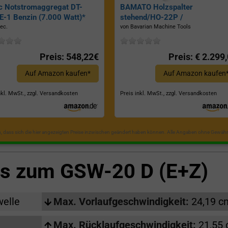
c Notstromaggregat DT-
BAMATO Holzspalter
-1 Benzin (7.000 Watt)*
stehend/HO-22P /
Zapfwellenantrieb, Inkl.
ec.
von Bavarian Machine Tools
Dreipunktaufhängung, Spaltkraf
22 Tonnen*
Preis: 548,22€
Preis: € 2.299
Auf Amazon kaufen*
Auf Amazon kaufen
nkl. MwSt., zzgl. Versandkosten
Preis inkl. MwSt., zzgl. Versandkosten
in, dass sich die hier angezeigten Preise inzwischen geändert haben können. Alle Angaben ohne Gewähr
ls zum
GSW-20 D (E+Z)
welle
Max. Vorlaufgeschwindigkeit:
24,19 c
Max. Rücklaufgeschwindigkeit:
21,55