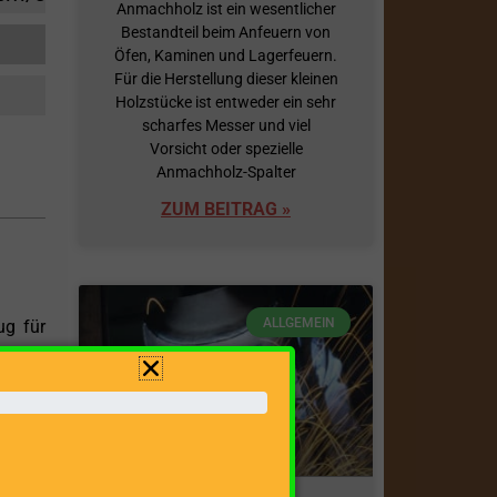
Anmachholz ist ein wesentlicher
Bestandteil beim Anfeuern von
Öfen, Kaminen und Lagerfeuern.
Für die Herstellung dieser kleinen
Holzstücke ist entweder ein sehr
scharfes Messer und viel
Vorsicht oder spezielle
Anmachholz-Spalter
ZUM BEITRAG »
ALLGEMEIN
ug für
ebsart
tämmen
ür den