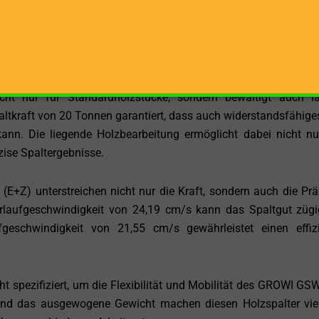
ese leistungsstarke Kombination aus Elektromotor und Zap
l und vielseitig einsetzbar. Die Möglichkeit, zwischen den 
ssung an unterschiedliche Arbeitssituationen und Einsatzbereic
16 cm setzt der GROWI GSW-20 D (E+Z) neue Maßstäbe in p
nicht nur für Standardholzstücke, sondern bewältigt auch l
tkraft von 20 Tonnen garantiert, dass auch widerstandsfähige
kann. Die liegende Holzbearbeitung ermöglicht dabei nicht nu
ise Spaltergebnisse.
+Z) unterstreichen nicht nur die Kraft, sondern auch die Prä
orlaufgeschwindigkeit von 24,19 cm/s kann das Spaltgut züg
ufgeschwindigkeit von 21,55 cm/s gewährleistet einen effiz
spezifiziert, um die Flexibilität und Mobilität des GROWI GS
nd das ausgewogene Gewicht machen diesen Holzspalter viel