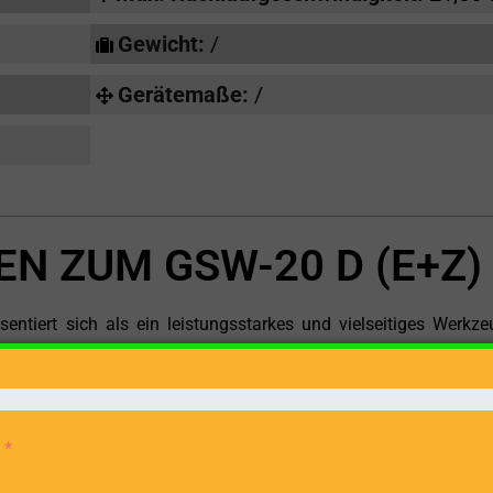
Gewicht:
/
Gerätemaße:
/
N ZUM GSW-20 D (E+Z)
tiert sich als ein leistungsstarkes und vielseitiges Werkze
t einer Kombination aus Elektromotor und Zapfwelle als Antri
equelle für kraftvolles und effizientes Spalten von Holzs
rleistet eine zuverlässige und konstante Energieversorgung f