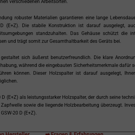
chen verschiedenen Arbeitsorten.
ndung robuster Materialien garantieren eine lange Lebensdau
(E+Z). Die stabile Konstruktion ist darauf ausgelegt, au
eitsumgebungen standzuhalten. Das Gehäuse schützt die in
en und trägt somit zur Gesamthaltbarkeit des Geräts bei.
taltet sich äußerst benutzerfreundlich. Die klare Anordnu
dhabung, während die eingebauten Sicherheitsmerkmale dafür s
hren können. Dieser Holzspalter ist darauf ausgelegt, Ihne
öglichen.
 (E+Z) als leistungsstarker Holzspalter, der durch seine techn
Zapfwelle sowie die liegende Holzbearbeitung überzeugt. Inves
I GSW-20 D (E+Z).
n Hersteller
➡ Fragen & Erfahrungen