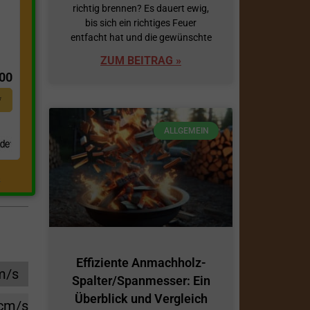
richtig brennen? Es dauert ewig,
bis sich ein richtiges Feuer
entfacht hat und die gewünschte
t
ZUM BEITRAG »
,00
*
ALLGEMEIN
.
Effiziente Anmachholz-
m/s
Spalter/Spanmesser: Ein
Überblick und Vergleich
 cm/s