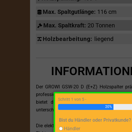
Max. Spaltgutlänge:
116 cm
Max. Spaltkraft:
20 Tonnen
Holzbearbeitung:
liegend
INFORMATIONE
Der GROWI GSW-20 D (E+Z) Holzspalter präsen
professionelle Holzbearbeitungsaufgaben. Mi
Schritt 1 von 5 -
bietet dieses Modell eine optimale Energi
20%
unterschiedlicher Größen und Härtegrade.
Bist du Händler oder Privatkunde?
Die elektrische Netzspannung von 400 V gewäh
Händler