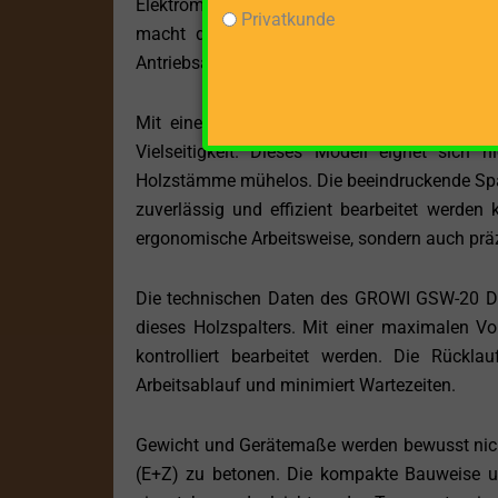
Elektromotor des GROWI GSW-20 D (E+Z). Di
Privatkunde
macht diesen Holzspalter besonders flexibe
Antriebsarten zu wählen, ermöglicht eine Anpa
Mit einer maximalen Spaltgutlänge von 1
Vielseitigkeit. Dieses Modell eignet sich 
Holzstämme mühelos. Die beeindruckende Spal
zuverlässig und effizient bearbeitet werden 
ergonomische Arbeitsweise, sondern auch präz
Die technischen Daten des GROWI GSW-20 D (E
dieses Holzspalters. Mit einer maximalen V
kontrolliert bearbeitet werden. Die Rückla
Arbeitsablauf und minimiert Wartezeiten.
Gewicht und Gerätemaße werden bewusst nicht 
(E+Z) zu betonen. Die kompakte Bauweise u