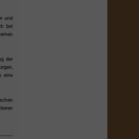
er und
ch bei
ternen
ng der
orgen,
n eine
ischen
tieren