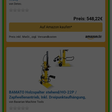
von Detec.
Preis: 548,22€
Auf Amazon kaufen*
Preis inkl. MwSt., zzgl. Versandkosten
BAMATO Holzspalter stehend/HO-22P /
Zapfwellenantrieb, Inkl. Dreipunktaufhängung,
Spaltkraft 22 Tonnen*
von Bavarian Machine Tools