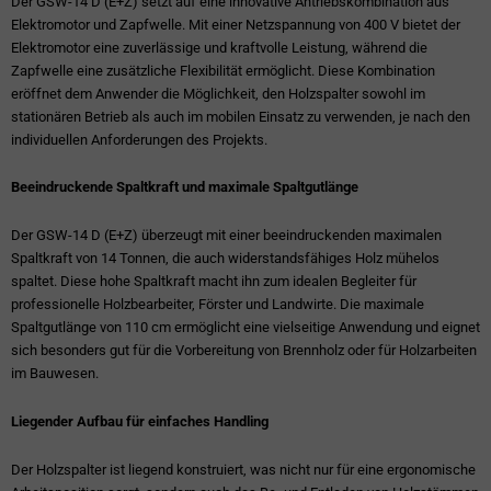
Der GSW-14 D (E+Z) setzt auf eine innovative Antriebskombination aus
Elektromotor und Zapfwelle. Mit einer Netzspannung von 400 V bietet der
Elektromotor eine zuverlässige und kraftvolle Leistung, während die
Zapfwelle eine zusätzliche Flexibilität ermöglicht. Diese Kombination
eröffnet dem Anwender die Möglichkeit, den Holzspalter sowohl im
stationären Betrieb als auch im mobilen Einsatz zu verwenden, je nach den
individuellen Anforderungen des Projekts.
Beeindruckende Spaltkraft und maximale Spaltgutlänge
Der GSW-14 D (E+Z) überzeugt mit einer beeindruckenden maximalen
Spaltkraft von 14 Tonnen, die auch widerstandsfähiges Holz mühelos
spaltet. Diese hohe Spaltkraft macht ihn zum idealen Begleiter für
professionelle Holzbearbeiter, Förster und Landwirte. Die maximale
Spaltgutlänge von 110 cm ermöglicht eine vielseitige Anwendung und eignet
sich besonders gut für die Vorbereitung von Brennholz oder für Holzarbeiten
im Bauwesen.
Liegender Aufbau für einfaches Handling
Der Holzspalter ist liegend konstruiert, was nicht nur für eine ergonomische