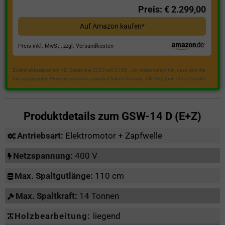
Preis: € 2.299,00
Auf Amazon kaufen*
Preis inkl. MwSt., zzgl. Versandkosten
Zuletzt aktualisiert am 18. Dezember 2023 um 21:50 . Ich weise darauf hin, dass sich die
hier angezeigten Preise inzwischen geändert haben können. Alle Angaben ohne Gewähr.
Produktdetails zum
GSW-14 D (E+Z)
Antriebsart:
Elektromotor + Zapfwelle
Netzspannung:
400 V
Max. Spaltgutlänge:
110 cm
Max. Spaltkraft:
14 Tonnen
Holzbearbeitung:
liegend