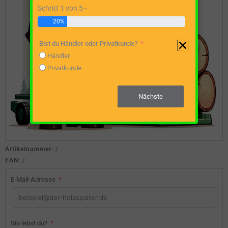
Schritt 1 von 5 -
20%
Bist du Händler oder Privatkunde?
Händler
Privatkunde
Nächste
Artikelnummer:
/
EAN:
/
E-Mail-Adresse
Wo lebst du?