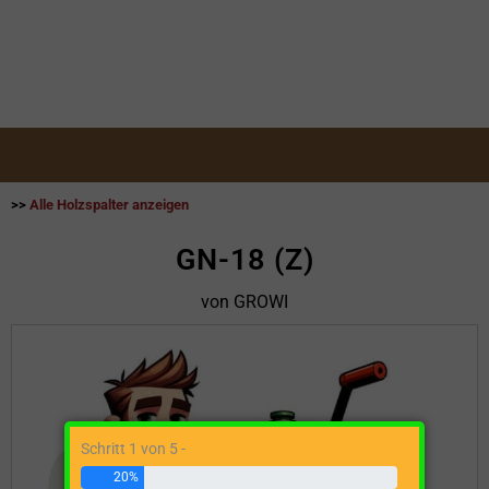
>>
Alle Holzspalter anzeigen
GN-18 (Z)
von GROWI
Schritt 1 von 5 -
20%