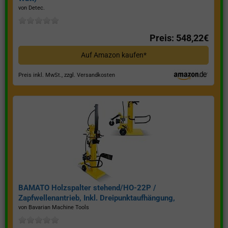
von Detec.
Preis: 548,22€
Auf Amazon kaufen*
Preis inkl. MwSt., zzgl. Versandkosten
BAMATO Holzspalter stehend/HO-22P /
Zapfwellenantrieb, Inkl. Dreipunktaufhängung,
Spaltkraft 22 Tonnen*
von Bavarian Machine Tools