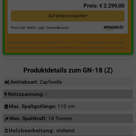
Preis: € 2.299,00
Auf Amazon kaufen*
Preis inkl. MwSt., zzgl. Versandkosten
Zuletzt aktualisiert am 18. Dezember 2023 um 21:50 . Ich weise darauf hin, dass sich die
hier angezeigten Preise inzwischen geändert haben können. Alle Angaben ohne Gewähr.
Produktdetails zum
GN-18 (Z)
Antriebsart:
Zapfwelle
Netzspannung:
/
Max. Spaltgutlänge:
110 cm
Max. Spaltkraft:
18 Tonnen
Holzbearbeitung:
stehend