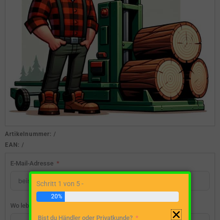
Artikelnummer:
/
EAN:
/
E-Mail-Adresse
Schritt 1 von 5 -
20%
Wo lebst du?
Bist du Händler oder Privatkunde?