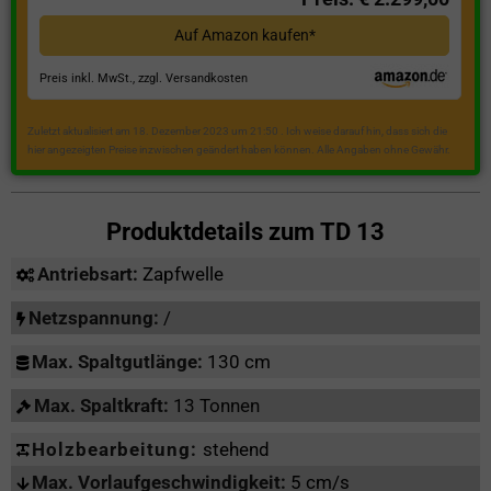
Auf Amazon kaufen*
Preis inkl. MwSt., zzgl. Versandkosten
Zuletzt aktualisiert am 18. Dezember 2023 um 21:50 . Ich weise darauf hin, dass sich die
hier angezeigten Preise inzwischen geändert haben können. Alle Angaben ohne Gewähr.
Produktdetails zum
TD 13
Antriebsart:
Zapfwelle
Netzspannung:
/
Max. Spaltgutlänge:
130 cm
Max. Spaltkraft:
13 Tonnen
Holzbearbeitung:
stehend
Max. Vorlaufgeschwindigkeit:
5 cm/s