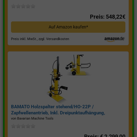
Preis: 548,22€
Auf Amazon kaufen*
Preis inkl. MwSt., zzgl. Versandkosten
BAMATO Holzspalter stehend/HO-22P /
Zapfwellenantrieb, Inkl. Dreipunktaufhängung,
Spaltkraft 22 Tonnen*
von Bavarian Machine Tools
Preis: € 2.299,00