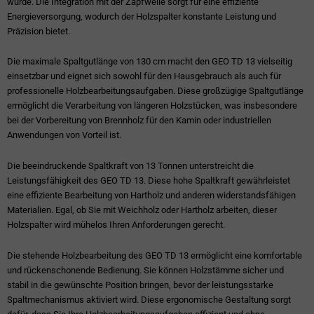
wurde. Die Integration mit der Zapfwelle sorgt für eine effiziente
Energieversorgung, wodurch der Holzspalter konstante Leistung und
Präzision bietet.
Die maximale Spaltgutlänge von 130 cm macht den GEO TD 13 vielseitig
einsetzbar und eignet sich sowohl für den Hausgebrauch als auch für
professionelle Holzbearbeitungsaufgaben. Diese großzügige Spaltgutlänge
ermöglicht die Verarbeitung von längeren Holzstücken, was insbesondere
bei der Vorbereitung von Brennholz für den Kamin oder industriellen
Anwendungen von Vorteil ist.
Die beeindruckende Spaltkraft von 13 Tonnen unterstreicht die
Leistungsfähigkeit des GEO TD 13. Diese hohe Spaltkraft gewährleistet
eine effiziente Bearbeitung von Hartholz und anderen widerstandsfähigen
Materialien. Egal, ob Sie mit Weichholz oder Hartholz arbeiten, dieser
Holzspalter wird mühelos Ihren Anforderungen gerecht.
Die stehende Holzbearbeitung des GEO TD 13 ermöglicht eine komfortable
und rückenschonende Bedienung. Sie können Holzstämme sicher und
stabil in die gewünschte Position bringen, bevor der leistungsstarke
Spaltmechanismus aktiviert wird. Diese ergonomische Gestaltung sorgt