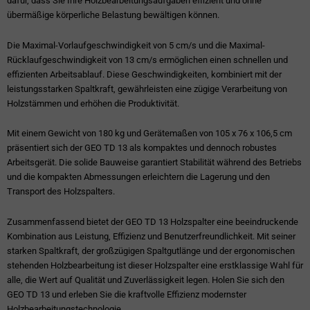
dafür, dass Sie Ihre Holzbearbeitungsaufgaben effizient und ohne
übermäßige körperliche Belastung bewältigen können.
Die Maximal-Vorlaufgeschwindigkeit von 5 cm/s und die Maximal-
Rücklaufgeschwindigkeit von 13 cm/s ermöglichen einen schnellen und
effizienten Arbeitsablauf. Diese Geschwindigkeiten, kombiniert mit der
leistungsstarken Spaltkraft, gewährleisten eine zügige Verarbeitung von
Holzstämmen und erhöhen die Produktivität.
Mit einem Gewicht von 180 kg und Gerätemaßen von 105 x 76 x 106,5 cm
präsentiert sich der GEO TD 13 als kompaktes und dennoch robustes
Arbeitsgerät. Die solide Bauweise garantiert Stabilität während des Betriebs
und die kompakten Abmessungen erleichtern die Lagerung und den
Transport des Holzspalters.
Zusammenfassend bietet der GEO TD 13 Holzspalter eine beeindruckende
Kombination aus Leistung, Effizienz und Benutzerfreundlichkeit. Mit seiner
starken Spaltkraft, der großzügigen Spaltgutlänge und der ergonomischen
stehenden Holzbearbeitung ist dieser Holzspalter eine erstklassige Wahl für
alle, die Wert auf Qualität und Zuverlässigkeit legen. Holen Sie sich den
GEO TD 13 und erleben Sie die kraftvolle Effizienz modernster
Holzbearbeitungstechnologie.