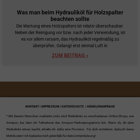
Was man beim Hydrauliköl für Holzspalter
beachten sollte
Die Wartung eines Holzspalters ist relativ überschaubar.
Neben der Reinigung vor bzw. nach jeder Verwendung, ist
es vor allem ratsam, das Hydrauliköl regelmäßig zu
überprüfen. Gelangt erst einmal Luft in
ZUM BEITRAG »
KONTAKT | IMPRESSUM | DATENSCHUTZ
| HÄNDLERANFRAGE
* Mit diesem Sternchen markierte Links sind Werbelinks zu verschiedenen Online-Shops, wie
Amazon, bei dem ich Teilnehmer des Amazon-Partnerprogramms bin. Wenn du dir über
Werbelinks etwas kaufst, erhalte ich dafür eine Provision. Für dich entstehen dadurch keine
Mehrkosten! Ich bedanke mich jedenfalls für deine Unterstützung!