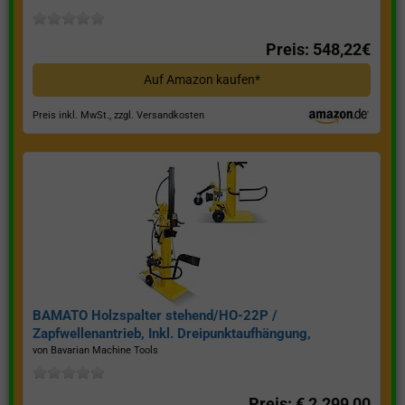
Preis: 548,22€
Auf Amazon kaufen*
Preis inkl. MwSt., zzgl. Versandkosten
BAMATO Holzspalter stehend/HO-22P /
Zapfwellenantrieb, Inkl. Dreipunktaufhängung,
Spaltkraft 22 Tonnen*
von Bavarian Machine Tools
Preis: € 2.299,00