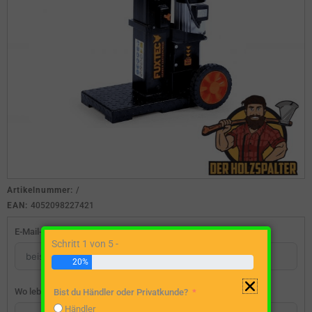
Artikelnummer:
/
EAN:
4052098227421
E-Mail-Adresse
Schritt 1 von 5 -
20%
Wo lebst du?
Bist du Händler oder Privatkunde?
Händler