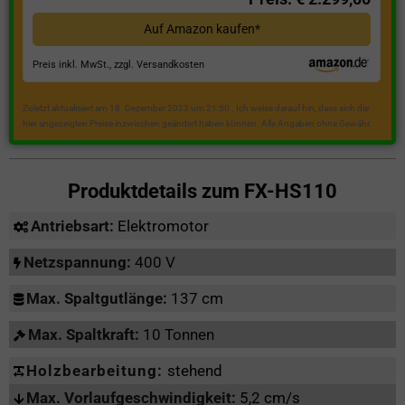
Auf Amazon kaufen*
Preis inkl. MwSt., zzgl. Versandkosten
Zuletzt aktualisiert am 18. Dezember 2023 um 21:50 . Ich weise darauf hin, dass sich die
hier angezeigten Preise inzwischen geändert haben können. Alle Angaben ohne Gewähr.
Produktdetails zum
FX-HS110
Antriebsart:
Elektromotor
Netzspannung:
400 V
Max. Spaltgutlänge:
137 cm
Max. Spaltkraft:
10 Tonnen
Holzbearbeitung:
stehend
Max. Vorlaufgeschwindigkeit:
5,2 cm/s