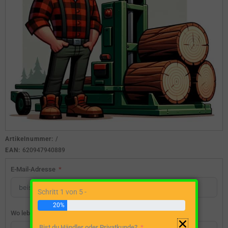
Artikelnummer:
/
EAN:
620947940889
E-Mail-Adresse
Schritt 1 von 5 -
20%
Wo lebst du?
Bist du Händler oder Privatkunde?