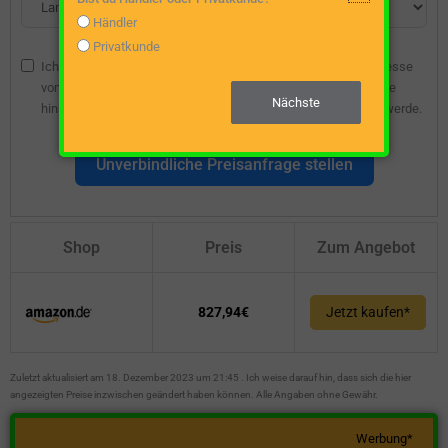
Händler
Privatkunde
Ich bin damit einverstanden, dass die angegebene E-Mail-Adresse
vom Webseitenbetreiber gespeichert wird, damit ich über diese
Nächste
hinsichtlich eines unverbindlichen Preisangebots kontaktiert werde.
Unverbindliche Preisanfrage stellen
Shop
Preis
Zum Angebot
827,94€
Jetzt kaufen*
Zuletzt aktualisiert am 18. Dezember 2023 um 21:45 . Ich weise darauf hin, dass sich die hier
angezeigten Preise inzwischen geändert haben können. Alle Angaben ohne Gewähr.
Werbung*