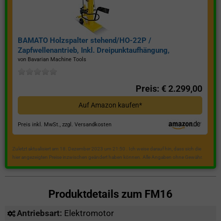
BAMATO Holzspalter stehend/HO-22P /
Zapfwellenantrieb, Inkl. Dreipunktaufhängung,
Spaltkraft 22 Tonnen*
von Bavarian Machine Tools
Preis: € 2.299,00
Auf Amazon kaufen*
Preis inkl. MwSt., zzgl. Versandkosten
Zuletzt aktualisiert am 18. Dezember 2023 um 21:50 . Ich weise darauf hin, dass sich die
hier angezeigten Preise inzwischen geändert haben können. Alle Angaben ohne Gewähr.
Produktdetails zum
FM16
Antriebsart:
Elektromotor