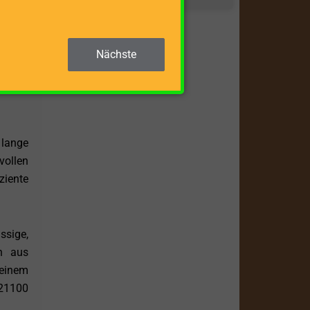
eichte
Nächste
n. Die
ennoch
 lange
vollen
ziente
ssige,
on aus
einem
21100