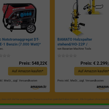
c Notstromaggregat DT-
BAMATO Holzspalter
-1 Benzin (7.000 Watt)*
stehend/HO-22P /
Zapfwellenantrieb, Inkl.
ec.
von Bavarian Machine Tools
Dreipunktaufhängung, Spaltkraf
22 Tonnen*
Preis: 548,22€
Preis: € 2.299
Auf Amazon kaufen*
Auf Amazon kaufen
nkl. MwSt., zzgl. Versandkosten
Preis inkl. MwSt., zzgl. Versandkosten
in, dass sich die hier angezeigten Preise inzwischen geändert haben können. Alle Angaben ohne Gewähr