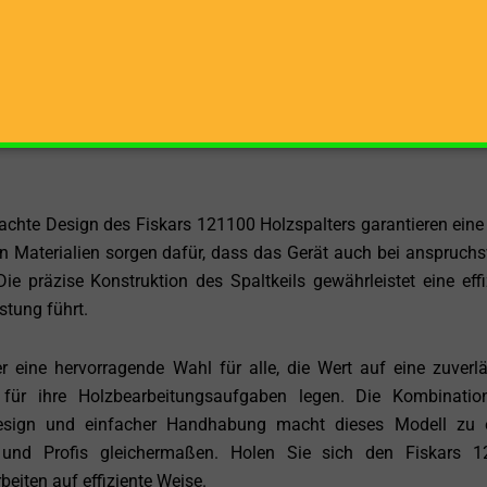
kars 121100 Holzspalter leicht und gut handhabbar. Diese l
ansportieren und an verschiedenen Arbeitsorten zu verwende
r Benutzerfreundlichkeit bei, indem sie eine kompakte und d
chte Design des Fiskars 121100 Holzspalters garantieren eine
n Materialien sorgen dafür, dass das Gerät auch bei anspruchs
ie präzise Konstruktion des Spaltkeils gewährleistet eine effi
stung führt.
 eine hervorragende Wahl für alle, die Wert auf eine zuverlä
für ihre Holzbearbeitungsaufgaben legen. Die Kombinati
Design und einfacher Handhabung macht dieses Modell zu 
 und Profis gleichermaßen. Holen Sie sich den Fiskars 1
beiten auf effiziente Weise.