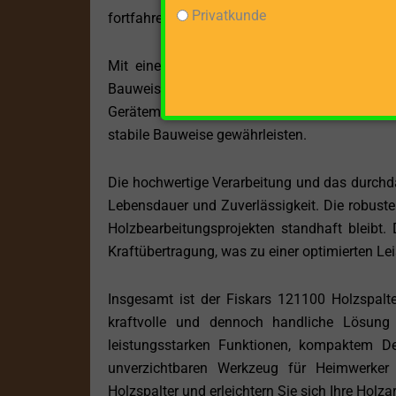
Privatkunde
fortfahren können.
Mit einem Gewicht von nur 6 kg ist der Fis
Bauweise macht es einfach, das Gerät zu tr
Gerätemaße von 98 cm tragen weiter zu seine
stabile Bauweise gewährleisten.
Die hochwertige Verarbeitung und das durchda
Lebensdauer und Zuverlässigkeit. Die robuste
Holzbearbeitungsprojekten standhaft bleibt. D
Kraftübertragung, was zu einer optimierten Lei
Insgesamt ist der Fiskars 121100 Holzspalter
kraftvolle und dennoch handliche Lösung 
leistungsstarken Funktionen, kompaktem 
unverzichtbaren Werkzeug für Heimwerker
Holzspalter und erleichtern Sie sich Ihre Holzar