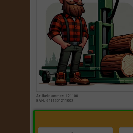
Artikelnummer:
121100
EAN:
6411501211002