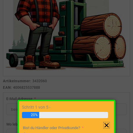
Artikelnummer:
3432060
EAN:
4006825537888
E-Mail-Adresse
Schritt 1 von 5 -
20%
Wo lebst du?
Bist du Händler oder Privatkunde?