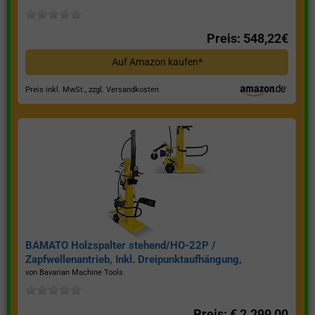
Preis: 548,22€
Auf Amazon kaufen*
Preis inkl. MwSt., zzgl. Versandkosten
BAMATO Holzspalter stehend/HO-22P /
Zapfwellenantrieb, Inkl. Dreipunktaufhängung,
Spaltkraft 22 Tonnen*
von Bavarian Machine Tools
Preis: € 2.299,00