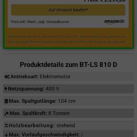
Auf Amazon kaufen*
Preis inkl. MwSt., zzgl. Versandkosten
Zuletzt aktualisiert am 18. Dezember 2023 um 21:50 . Ich weise darauf hin, dass sich die
hier angezeigten Preise inzwischen geändert haben können. Alle Angaben ohne Gewähr.
Produktdetails zum
BT-LS 810 D
Antriebsart:
Elektromotor
Netzspannung:
400 V
Max. Spaltgutlänge:
104 cm
Max. Spaltkraft:
8 Tonnen
Holzbearbeitung:
stehend
Max. Vorlaufgeschwindigkeit:
/