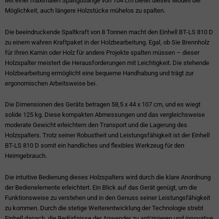
Mit einer maximalen Spaltgutlänge von 104 cm bietet dieses Modell die
Möglichkeit, auch längere Holzstücke mühelos zu spalten.
Die beeindruckende Spaltkraft von 8 Tonnen macht den Einhell BT-LS 810 D
zu einem wahren Kraftpaket in der Holzbearbeitung. Egal, ob Sie Brennholz
für Ihren Kamin oder Holz für andere Projekte spalten müssen – dieser
Holzspalter meistert die Herausforderungen mit Leichtigkeit. Die stehende
Holzbearbeitung ermöglicht eine bequeme Handhabung und trägt zur
ergonomischen Arbeitsweise bei.
Die Dimensionen des Geräts betragen 58,5 x 44 x 107 cm, und es wiegt
solide 125 kg. Diese kompakten Abmessungen und das vergleichsweise
moderate Gewicht erleichtern den Transport und die Lagerung des
Holzspalters. Trotz seiner Robustheit und Leistungsfähigkeit ist der Einhell
BT-LS 810 D somit ein handliches und flexibles Werkzeug für den
Heimgebrauch.
Die intuitive Bedienung dieses Holzspalters wird durch die klare Anordnung
der Bedienelemente erleichtert. Ein Blick auf das Gerät genügt, um die
Funktionsweise zu verstehen und in den Genuss seiner Leistungsfähigkeit
zu kommen. Durch die stetige Weiterentwicklung der Technologie strebt
Einhell danach, die Bedürfnisse der Anwender zu antizipieren und innovative