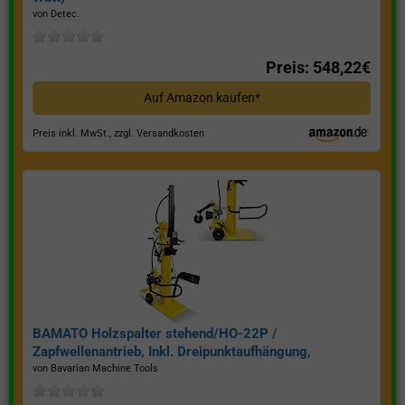
von Detec.
Preis: 548,22€
Auf Amazon kaufen*
Preis inkl. MwSt., zzgl. Versandkosten
BAMATO Holzspalter stehend/HO-22P /
Zapfwellenantrieb, Inkl. Dreipunktaufhängung,
Spaltkraft 22 Tonnen*
von Bavarian Machine Tools