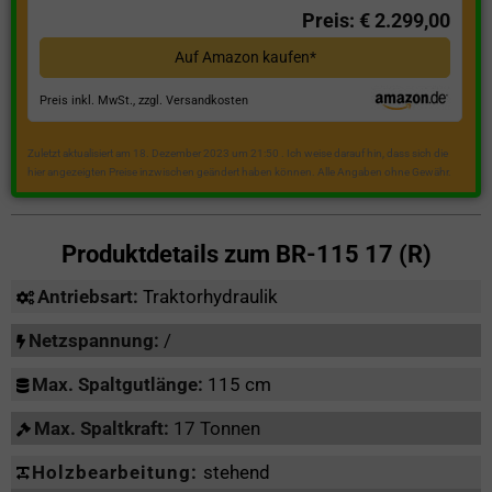
Preis: € 2.299,00
Auf Amazon kaufen*
Preis inkl. MwSt., zzgl. Versandkosten
Zuletzt aktualisiert am 18. Dezember 2023 um 21:50 . Ich weise darauf hin, dass sich die
hier angezeigten Preise inzwischen geändert haben können. Alle Angaben ohne Gewähr.
Produktdetails zum
BR-115 17 (R)
Antriebsart:
Traktorhydraulik
Netzspannung:
/
Max. Spaltgutlänge:
115 cm
Max. Spaltkraft:
17 Tonnen
Holzbearbeitung:
stehend