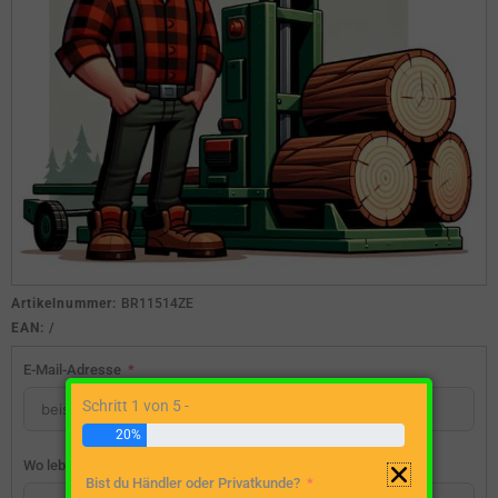
Artikelnummer:
BR11514ZE
EAN:
/
E-Mail-Adresse
Schritt 1 von 5 -
20%
Wo lebst du?
Bist du Händler oder Privatkunde?