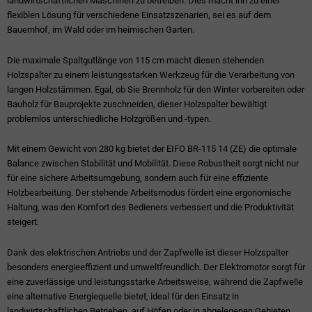
landwirtschaftlichen Maschinen zu betreiben. Dies macht ihn zu einer
flexiblen Lösung für verschiedene Einsatzszenarien, sei es auf dem
Bauernhof, im Wald oder im heimischen Garten.
Die maximale Spaltgutlänge von 115 cm macht diesen stehenden
Holzspalter zu einem leistungsstarken Werkzeug für die Verarbeitung von
langen Holzstämmen. Egal, ob Sie Brennholz für den Winter vorbereiten oder
Bauholz für Bauprojekte zuschneiden, dieser Holzspalter bewältigt
problemlos unterschiedliche Holzgrößen und -typen.
Mit einem Gewicht von 280 kg bietet der EIFO BR-115 14 (ZE) die optimale
Balance zwischen Stabilität und Mobilität. Diese Robustheit sorgt nicht nur
für eine sichere Arbeitsumgebung, sondern auch für eine effiziente
Holzbearbeitung. Der stehende Arbeitsmodus fördert eine ergonomische
Haltung, was den Komfort des Bedieners verbessert und die Produktivität
steigert.
Dank des elektrischen Antriebs und der Zapfwelle ist dieser Holzspalter
besonders energieeffizient und umweltfreundlich. Der Elektromotor sorgt für
eine zuverlässige und leistungsstarke Arbeitsweise, während die Zapfwelle
eine alternative Energiequelle bietet, ideal für den Einsatz in
landwirtschaftlichen Betrieben, auf Höfen oder in abgelegenen Gebieten