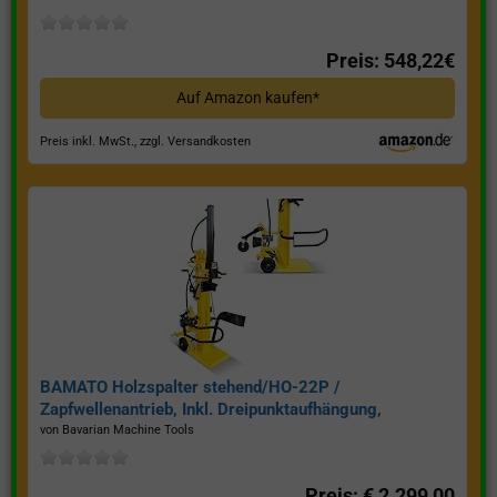
Preis: 548,22€
Auf Amazon kaufen*
Preis inkl. MwSt., zzgl. Versandkosten
BAMATO Holzspalter stehend/HO-22P /
Zapfwellenantrieb, Inkl. Dreipunktaufhängung,
Spaltkraft 22 Tonnen*
von Bavarian Machine Tools
Preis: € 2.299,00