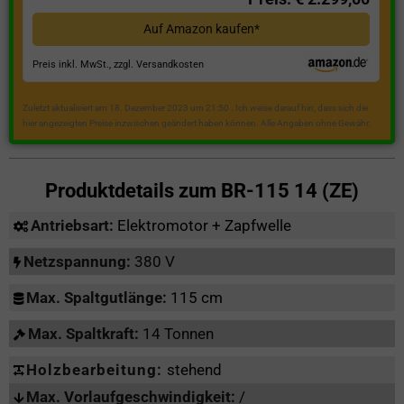
Auf Amazon kaufen*
Preis inkl. MwSt., zzgl. Versandkosten
Zuletzt aktualisiert am 18. Dezember 2023 um 21:50 . Ich weise darauf hin, dass sich die
hier angezeigten Preise inzwischen geändert haben können. Alle Angaben ohne Gewähr.
Produktdetails zum
BR-115 14 (ZE)
Antriebsart:
Elektromotor + Zapfwelle
Netzspannung:
380 V
Max. Spaltgutlänge:
115 cm
Max. Spaltkraft:
14 Tonnen
Holzbearbeitung:
stehend
Max. Vorlaufgeschwindigkeit:
/