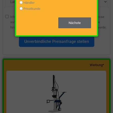
Händler
Privatkunde
Ich bin damit einverstanden, dass die angegebene E-Mail-Adresse
vom Webseitenbetreiber gespeichert wird, damit ich über diese
Nächste
hinsichtlich eines unverbindlichen Preisangebots kontaktiert werde.
Unverbindliche Preisanfrage stellen
Werbung*