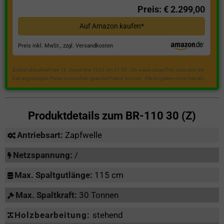
Preis: € 2.299,00
Auf Amazon kaufen*
Preis inkl. MwSt., zzgl. Versandkosten
Zuletzt aktualisiert am 18. Dezember 2023 um 21:50 . Ich weise darauf hin, dass sich die
hier angezeigten Preise inzwischen geändert haben können. Alle Angaben ohne Gewähr.
Produktdetails zum
BR-110 30 (Z)
Antriebsart:
Zapfwelle
Netzspannung:
/
Max. Spaltgutlänge:
115 cm
Max. Spaltkraft:
30 Tonnen
Holzbearbeitung:
stehend