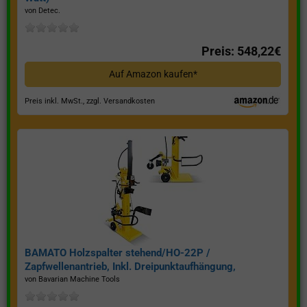
von Detec.
Preis: 548,22€
Auf Amazon kaufen*
Preis inkl. MwSt., zzgl. Versandkosten
BAMATO Holzspalter stehend/HO-22P /
Zapfwellenantrieb, Inkl. Dreipunktaufhängung,
Spaltkraft 22 Tonnen*
von Bavarian Machine Tools