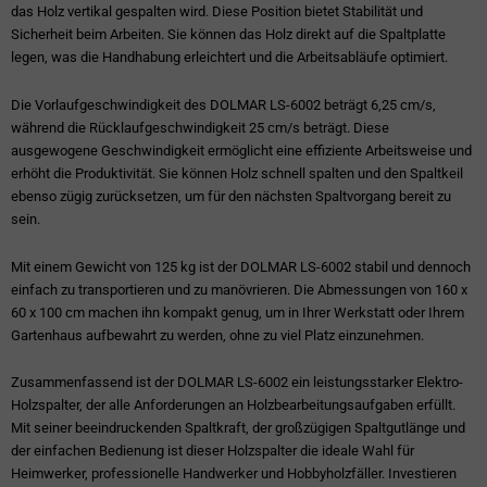
das Holz vertikal gespalten wird. Diese Position bietet Stabilität und
Sicherheit beim Arbeiten. Sie können das Holz direkt auf die Spaltplatte
legen, was die Handhabung erleichtert und die Arbeitsabläufe optimiert.
Die Vorlaufgeschwindigkeit des DOLMAR LS-6002 beträgt 6,25 cm/s,
während die Rücklaufgeschwindigkeit 25 cm/s beträgt. Diese
ausgewogene Geschwindigkeit ermöglicht eine effiziente Arbeitsweise und
erhöht die Produktivität. Sie können Holz schnell spalten und den Spaltkeil
ebenso zügig zurücksetzen, um für den nächsten Spaltvorgang bereit zu
sein.
Mit einem Gewicht von 125 kg ist der DOLMAR LS-6002 stabil und dennoch
einfach zu transportieren und zu manövrieren. Die Abmessungen von 160 x
60 x 100 cm machen ihn kompakt genug, um in Ihrer Werkstatt oder Ihrem
Gartenhaus aufbewahrt zu werden, ohne zu viel Platz einzunehmen.
Zusammenfassend ist der DOLMAR LS-6002 ein leistungsstarker Elektro-
Holzspalter, der alle Anforderungen an Holzbearbeitungsaufgaben erfüllt.
Mit seiner beeindruckenden Spaltkraft, der großzügigen Spaltgutlänge und
der einfachen Bedienung ist dieser Holzspalter die ideale Wahl für
Heimwerker, professionelle Handwerker und Hobbyholzfäller. Investieren