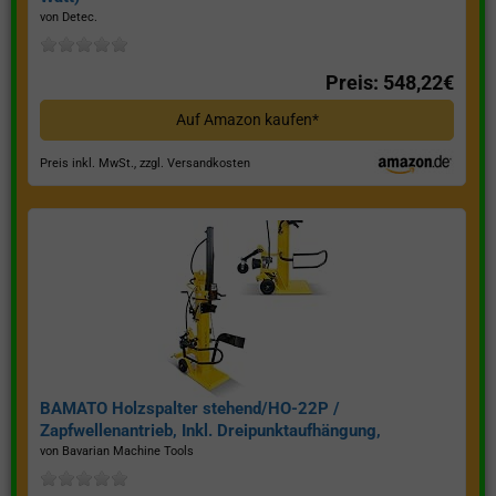
von Detec.
Preis: 548,22€
Auf Amazon kaufen*
Preis inkl. MwSt., zzgl. Versandkosten
BAMATO Holzspalter stehend/HO-22P /
Zapfwellenantrieb, Inkl. Dreipunktaufhängung,
Spaltkraft 22 Tonnen*
von Bavarian Machine Tools