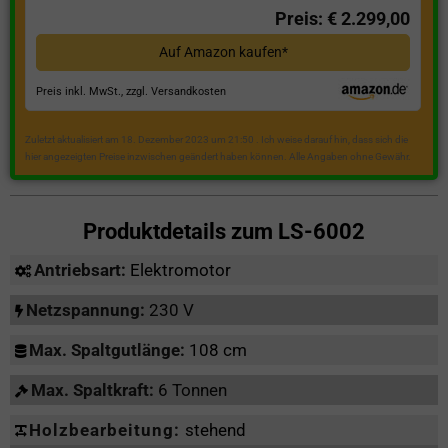
Preis: € 2.299,00
Auf Amazon kaufen*
Preis inkl. MwSt., zzgl. Versandkosten
Zuletzt aktualisiert am 18. Dezember 2023 um 21:50 . Ich weise darauf hin, dass sich die
hier angezeigten Preise inzwischen geändert haben können. Alle Angaben ohne Gewähr.
Produktdetails zum
LS-6002
Antriebsart:
Elektromotor
Netzspannung:
230 V
Max. Spaltgutlänge:
108 cm
Max. Spaltkraft:
6 Tonnen
Holzbearbeitung:
stehend