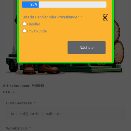
20%
Bist du Händler oder Privatkunde?
Händler
Privatkunde
Nächste
Artikelnummer:
940045
EAN:
/
E-Mail-Adresse
Wo lebst du?