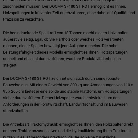
zuschneiden müssen. Der DOCMA SF180 ST ROT ermöglicht es Ihnen,
Holzspaltungen in kürzester Zeit durchzuführen, ohne dabei auf Qualität und
Präzision zu verzichten.
Die beeindruckende Spaltkraft von 18 Tonnen macht diesen Holzspalter
äußerst vielseitig. Egal, ob Sie Hartholz oder weiches Holz verarbeiten
müssen, dieser Spalter bewältigt jede Aufgabe mühelos. Die hohe
Leistungsfähigkeit dieses Modells ermöglicht es Ihnen, Holzspaltungen
schnell und effizient durchzuführen, was Ihre Produktivität erheblich
steigert.
Der DOCMA SF180 ST ROT zeichnet sich auch durch seine robuste
Bauweise aus. Mit einem Gewicht von 300 kg und Abmessungen von 110 x
95 x 265 cm bietet er eine solide und stabile Plattform, um Holzspaltungen
sicher durchzuführen. Dieser Holzspalter wurde entwickelt, um den
Anforderungen in der Forstwirtschaft, Landwirtschaft und im Bauwesen
standzuhalten.
Die Antriebsart Traktorhydraulik ermöglicht es Ihnen, den Holzspalter direkt
an Ihren Traktor anzuschließen und die Hydraulikleistung Ihres Traktors zu
nutzen. Dies ist besonders praktisch, da Sie so keine zusätzliche