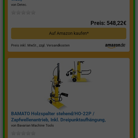
von Detec.
Preis: 548,22€
Auf Amazon kaufen*
Preis inkl. MwSt., zzgl. Versandkosten
BAMATO Holzspalter stehend/HO-22P /
Zapfwellenantrieb, Inkl. Dreipunktaufhängung,
Spaltkraft 22 Tonnen*
von Bavarian Machine Tools