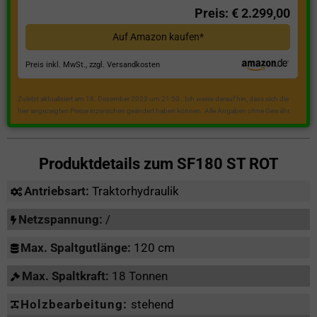
Preis: € 2.299,00
Auf Amazon kaufen*
Preis inkl. MwSt., zzgl. Versandkosten
Zuletzt aktualisiert am 18. Dezember 2023 um 21:50 . Ich weise darauf hin, dass sich die
hier angezeigten Preise inzwischen geändert haben können. Alle Angaben ohne Gewähr.
Produktdetails zum
SF180 ST ROT
Antriebsart:
Traktorhydraulik
Netzspannung:
/
Max. Spaltgutlänge:
120 cm
Max. Spaltkraft:
18 Tonnen
Holzbearbeitung:
stehend