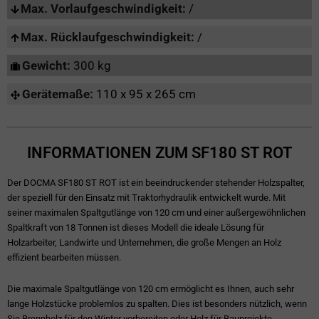
Max. Vorlaufgeschwindigkeit:
/
Max. Rücklaufgeschwindigkeit:
/
Gewicht:
300 kg
Gerätemaße:
110 x 95 x 265 cm
INFORMATIONEN ZUM SF180 ST ROT
Der DOCMA SF180 ST ROT ist ein beeindruckender stehender Holzspalter,
der speziell für den Einsatz mit Traktorhydraulik entwickelt wurde. Mit
seiner maximalen Spaltgutlänge von 120 cm und einer außergewöhnlichen
Spaltkraft von 18 Tonnen ist dieses Modell die ideale Lösung für
Holzarbeiter, Landwirte und Unternehmen, die große Mengen an Holz
effizient bearbeiten müssen.
Die maximale Spaltgutlänge von 120 cm ermöglicht es Ihnen, auch sehr
lange Holzstücke problemlos zu spalten. Dies ist besonders nützlich, wenn
Sie Brennholz für den Winter vorbereiten oder Holz für Bauprojekte