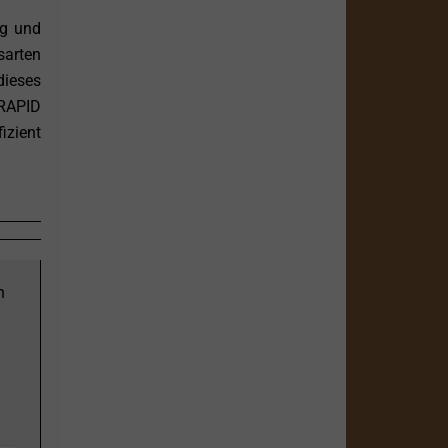
ng und
sarten
dieses
RAPID
izient
n