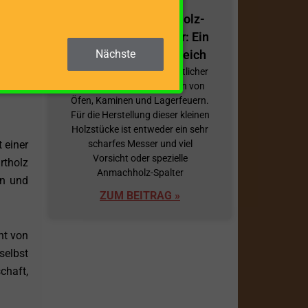
Effiziente Anmachholz-
Spalter/Spanmesser: Ein
Nächste
tlänge
Überblick und Vergleich
alten,
Anmachholz ist ein wesentlicher
Bestandteil beim Anfeuern von
n. Mit
Öfen, Kaminen und Lagerfeuern.
Für die Herstellung dieser kleinen
Holzstücke ist entweder ein sehr
 einer
scharfes Messer und viel
Vorsicht oder spezielle
rtholz
Anmachholz-Spalter
en und
ZUM BEITRAG »
ht von
selbst
chaft,