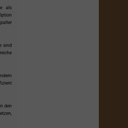
e als
Option
palter
e sind
reiche
ondern
izient
rn den
etzen,