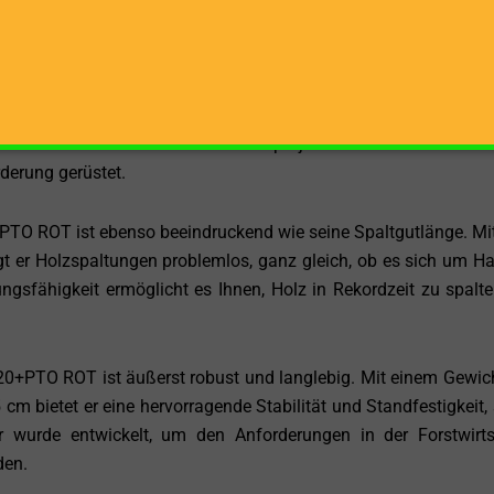
 DOCMA SF180 RAPID 220+PTO ROT ist seine maximale Spaltgu
glicht es Ihnen, selbst sehr lange Holzstücke mühelos zu sp
inter vorbereiten oder Holz für Bauprojekte zuschneiden müsse
rderung gerüstet.
O ROT ist ebenso beeindruckend wie seine Spaltgutlänge. Mit
 er Holzspaltungen problemlos, ganz gleich, ob es sich um Ha
ngsfähigkeit ermöglicht es Ihnen, Holz in Rekordzeit zu spalt
+PTO ROT ist äußerst robust und langlebig. Mit einem Gewic
 bietet er eine hervorragende Stabilität und Standfestigkeit, 
r wurde entwickelt, um den Anforderungen in der Forstwirts
den.