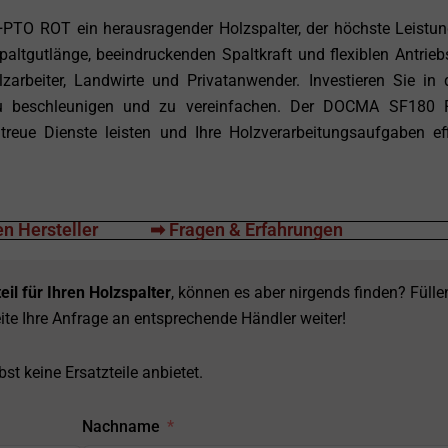
TO ROT ein herausragender Holzspalter, der höchste Leistu
Spaltgutlänge, beeindruckenden Spaltkraft und flexiblen Antrieb
lzarbeiter, Landwirte und Privatanwender. Investieren Sie in 
 zu beschleunigen und zu vereinfachen. Der DOCMA SF180 
eue Dienste leisten und Ihre Holzverarbeitungsaufgaben eff
n Hersteller
➡ Fragen & Erfahrungen
eil für Ihren Holzspalter
, können es aber nirgends finden? Fülle
ite Ihre Anfrage an entsprechende Händler weiter!
st keine Ersatzteile anbietet.
Nachname