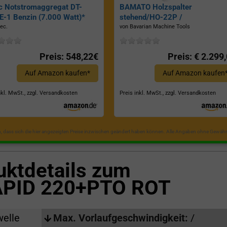
c Notstromaggregat DT-
BAMATO Holzspalter
-1 Benzin (7.000 Watt)*
stehend/HO-22P /
Zapfwellenantrieb, Inkl.
ec.
von Bavarian Machine Tools
Dreipunktaufhängung, Spaltkraf
22 Tonnen*
Preis: 548,22€
Preis: € 2.299
Auf Amazon kaufen*
Auf Amazon kaufen
nkl. MwSt., zzgl. Versandkosten
Preis inkl. MwSt., zzgl. Versandkosten
in, dass sich die hier angezeigten Preise inzwischen geändert haben können. Alle Angaben ohne Gewähr
uktdetails zum
APID 220+PTO ROT
welle
Max. Vorlaufgeschwindigkeit:
/