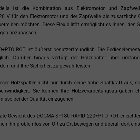
ells ist die Kombination aus Elektromotor und Zapfwell
20 V für den Elektromotor und der Zapfwelle als zusätzliche 
etreiben möchten. Diese Flexibilität ermöglicht es Ihnen, den S
ngen anzupassen.
TO ROT ist äußerst benutzerfreundlich. Die Bedienelement
glich. Darüber hinaus verfügt der Holzspalter über umfang
dern und Ihre Sicherheit zu gewährleisten.
ieser Holzspalter nicht nur durch seine hohe Spaltkraft aus, s
chwindigkeit. Sie können Ihre Holzverarbeitungsaufgaben eff
isse bei der Qualität einzugehen.
te Gewicht des DOCMA SF180 RAPID 220+PTO ROT erleichte
nen ihn problemlos von Ort zu Ort bewegen und überall dort eins