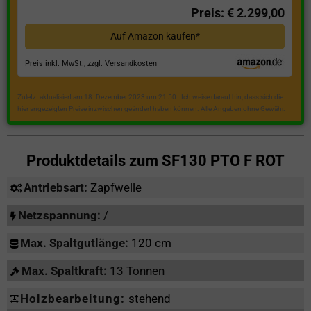
Preis: € 2.299,00
Auf Amazon kaufen*
Preis inkl. MwSt., zzgl. Versandkosten
Zuletzt aktualisiert am 18. Dezember 2023 um 21:50 . Ich weise darauf hin, dass sich die
hier angezeigten Preise inzwischen geändert haben können. Alle Angaben ohne Gewähr.
Produktdetails zum
SF130 PTO F ROT
Antriebsart:
Zapfwelle
Netzspannung:
/
Max. Spaltgutlänge:
120 cm
Max. Spaltkraft:
13 Tonnen
Holzbearbeitung:
stehend