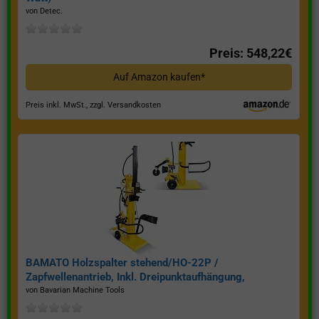
von Detec.
Preis: 548,22€
Auf Amazon kaufen*
Preis inkl. MwSt., zzgl. Versandkosten
BAMATO Holzspalter stehend/HO-22P /
Zapfwellenantrieb, Inkl. Dreipunktaufhängung,
Spaltkraft 22 Tonnen*
von Bavarian Machine Tools