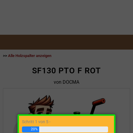
>>
Alle Holzspalter anzeigen
SF130 PTO F ROT
von DOCMA
Schritt 1 von 5 -
20%