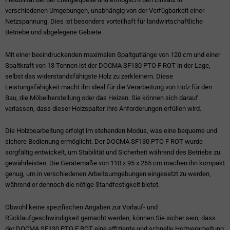
verschiedenen Umgebungen, unabhängig von der Verfügbarkeit einer
Netzspannung. Dies ist besonders vorteilhaft für landwirtschaftliche
Betriebe und abgelegene Gebiete.
Mit einer beeindruckenden maximalen Spaltgutlänge von 120 cm und einer
Spaltkraft von 13 Tonnen ist der DOCMA SF130 PTO F ROT in der Lage,
selbst das widerstandsfähigste Holz zu zerkleinern. Diese
Leistungsfähigkeit macht ihn ideal für die Verarbeitung von Holz für den
Bau, die Möbelherstellung oder das Heizen. Sie können sich darauf
verlassen, dass dieser Holzspalter Ihre Anforderungen erfüllen wird.
Die Holzbearbeitung erfolgt im stehenden Modus, was eine bequeme und
sichere Bedienung ermöglicht. Der DOCMA SF130 PTO F ROT wurde
sorgfältig entwickelt, um Stabilität und Sicherheit während des Betriebs zu
gewährleisten. Die Gerätemaße von 110 x 95 x 265 cm machen ihn kompakt
genug, um in verschiedenen Arbeitsumgebungen eingesetzt zu werden,
während er dennoch die nötige Standfestigkeit bietet.
Obwohl keine spezifischen Angaben zur Vorlauf- und
Rücklaufgeschwindigkeit gemacht werden, können Sie sicher sein, dass
der DOCMA SF130 PTO F ROT eine effiziente und schnelle Holzverarbeitung