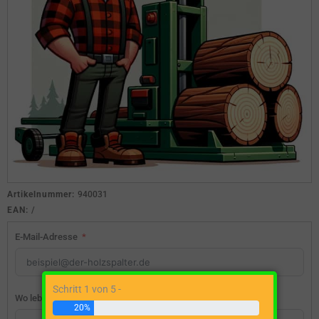
Artikelnummer:
940031
EAN:
/
E-Mail-Adresse
Schritt 1 von 5 -
Wo lebst du?
20%