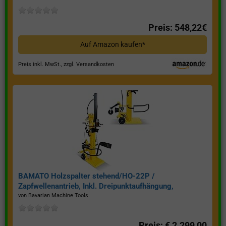
Preis: 548,22€
Auf Amazon kaufen*
Preis inkl. MwSt., zzgl. Versandkosten
BAMATO Holzspalter stehend/HO-22P /
Zapfwellenantrieb, Inkl. Dreipunktaufhängung,
Spaltkraft 22 Tonnen*
von Bavarian Machine Tools
Preis: € 2.299,00