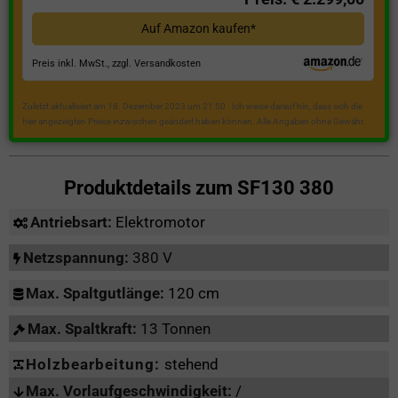
Auf Amazon kaufen*
Preis inkl. MwSt., zzgl. Versandkosten
Zuletzt aktualisiert am 18. Dezember 2023 um 21:50 . Ich weise darauf hin, dass sich die
hier angezeigten Preise inzwischen geändert haben können. Alle Angaben ohne Gewähr.
Produktdetails zum
SF130 380
Antriebsart:
Elektromotor
Netzspannung:
380 V
Max. Spaltgutlänge:
120 cm
Max. Spaltkraft:
13 Tonnen
Holzbearbeitung:
stehend
Max. Vorlaufgeschwindigkeit:
/