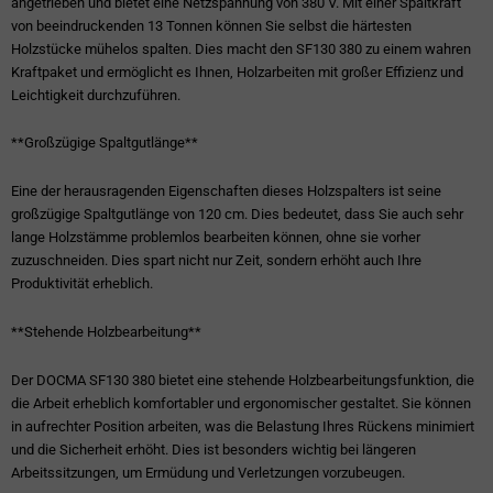
angetrieben und bietet eine Netzspannung von 380 V. Mit einer Spaltkraft
von beeindruckenden 13 Tonnen können Sie selbst die härtesten
Holzstücke mühelos spalten. Dies macht den SF130 380 zu einem wahren
Kraftpaket und ermöglicht es Ihnen, Holzarbeiten mit großer Effizienz und
Leichtigkeit durchzuführen.
**Großzügige Spaltgutlänge**
Eine der herausragenden Eigenschaften dieses Holzspalters ist seine
großzügige Spaltgutlänge von 120 cm. Dies bedeutet, dass Sie auch sehr
lange Holzstämme problemlos bearbeiten können, ohne sie vorher
zuzuschneiden. Dies spart nicht nur Zeit, sondern erhöht auch Ihre
Produktivität erheblich.
**Stehende Holzbearbeitung**
Der DOCMA SF130 380 bietet eine stehende Holzbearbeitungsfunktion, die
die Arbeit erheblich komfortabler und ergonomischer gestaltet. Sie können
in aufrechter Position arbeiten, was die Belastung Ihres Rückens minimiert
und die Sicherheit erhöht. Dies ist besonders wichtig bei längeren
Arbeitssitzungen, um Ermüdung und Verletzungen vorzubeugen.