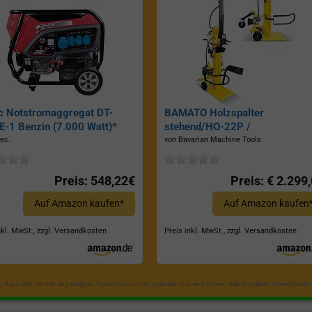
c Notstromaggregat DT-
BAMATO Holzspalter
-1 Benzin (7.000 Watt)*
stehend/HO-22P /
Zapfwellenantrieb, Inkl.
ec.
von Bavarian Machine Tools
Dreipunktaufhängung, Spaltkraf
22 Tonnen*
Preis: 548,22€
Preis: € 2.299
Auf Amazon kaufen*
Auf Amazon kaufen
nkl. MwSt., zzgl. Versandkosten
Preis inkl. MwSt., zzgl. Versandkosten
in, dass sich die hier angezeigten Preise inzwischen geändert haben können. Alle Angaben ohne Gewähr