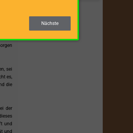
Arbeit
Nächste
ompakt
g und
sorgen
n, sei
ht es,
nd die
ei der
dieses
ft und
ät und