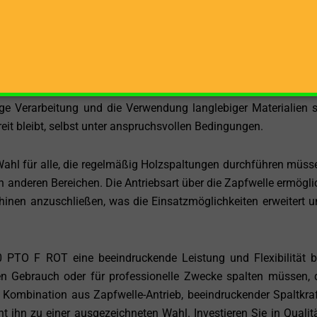
dige Schulung. Sie können sich darauf verlassen, dass Sie die 
gen von 94 x 72 x 222 cm ist der DOCMA SF110 PTO F ROT k
 Diese Bauweise gewährleistet eine einfache Lagerun
ige Verarbeitung und die Verwendung langlebiger Materialien 
reit bleibt, selbst unter anspruchsvollen Bedingungen.
hl für alle, die regelmäßig Holzspaltungen durchführen müsse
n anderen Bereichen. Die Antriebsart über die Zapfwelle ermöglic
inen anzuschließen, was die Einsatzmöglichkeiten erweitert u
TO F ROT eine beeindruckende Leistung und Flexibilität b
en Gebrauch oder für professionelle Zwecke spalten müssen, 
 Kombination aus Zapfwelle-Antrieb, beeindruckender Spaltkra
 ihn zu einer ausgezeichneten Wahl. Investieren Sie in Qualit