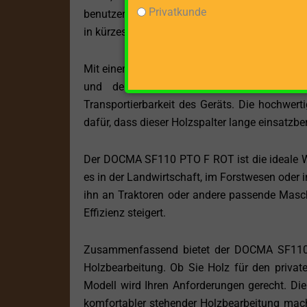
Privatkunde
benutzerfreundlich und erfordert keine aufwen
in kürzester Zeit erledigen.
Mit einem Gewicht von 210 kg und Abmessun
und dennoch stabil und robust gebaut.
Transportierbarkeit des Geräts. Die hochwert
dafür, dass dieser Holzspalter lange einsatzbe
Der DOCMA SF110 PTO F ROT ist die ideale Wa
es in der Landwirtschaft, im Forstwesen oder i
ihn an Traktoren oder andere passende Masch
Effizienz steigert.
Zusammenfassend bietet der DOCMA SF110 P
Holzbearbeitung. Ob Sie Holz für den privat
Modell wird Ihren Anforderungen gerecht. Die
komfortabler stehender Holzbearbeitung macht