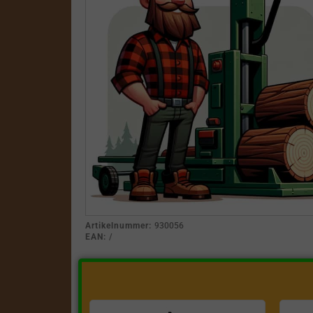
Artikelnummer:
930056
EAN:
/