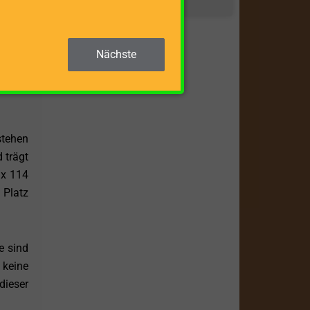
. Das
Nächste
zu tun
assen,
stehen
 trägt
 x 114
 Platz
e sind
 keine
dieser