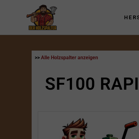
Zum
Inhalt
HER
springen
>>
Alle Holzspalter anzeigen
SF100 RAP