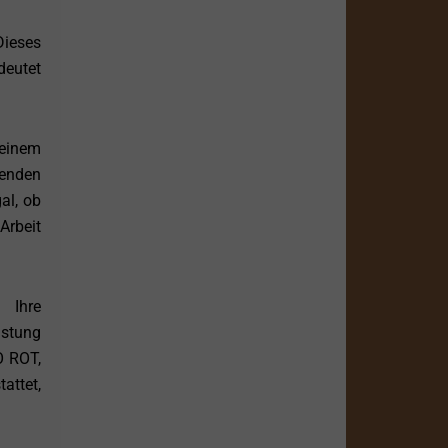
Dieses
deutet
einem
kenden
al, ob
Arbeit
 Ihre
istung
O ROT,
attet,