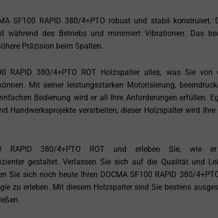
MA SF100 RAPID 380/4+PTO robust und stabil konstruiert. 
eit während des Betriebs und minimiert Vibrationen. Das be
öhere Präzision beim Spalten.
 RAPID 380/4+PTO ROT Holzspalter alles, was Sie von 
önnen. Mit seiner leistungsstarken Motorisierung, beeindruc
infachen Bedienung wird er all Ihre Anforderungen erfüllen. Eg
nd Handwerksprojekte verarbeiten, dieser Holzspalter wird Ihre 
0 RAPID 380/4+PTO ROT und erleben Sie, wie er
zienter gestaltet. Verlassen Sie sich auf die Qualität und Le
olen Sie sich noch heute Ihren DOCMA SF100 RAPID 380/4+PT
ie zu erleben. Mit diesem Holzspalter sind Sie bestens ausgest
ießen.