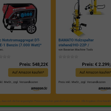
c Notstromaggregat DT-
BAMATO Holzspalter
-1 Benzin (7.000 Watt)*
stehend/HO-22P /
Zapfwellenantrieb, Inkl.
ec.
von Bavarian Machine Tools
Dreipunktaufhängung, Spaltkraf
22 Tonnen*
Preis: 548,22€
Preis: € 2.299
Auf Amazon kaufen*
Auf Amazon kaufen
nkl. MwSt., zzgl. Versandkosten
Preis inkl. MwSt., zzgl. Versandkosten
in, dass sich die hier angezeigten Preise inzwischen geändert haben können. Alle Angaben ohne Gewähr