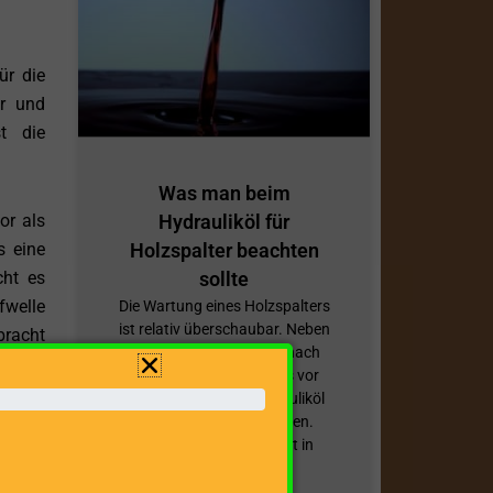
ür die
or und
st die
Was man beim
or als
Hydrauliköl für
s eine
Holzspalter beachten
cht es
sollte
fwelle
Die Wartung eines Holzspalters
ist relativ überschaubar. Neben
bracht
der Reinigung vor bzw. nach
jeder Verwendung, ist es vor
allem ratsam, das Hydrauliköl
von 55
regelmäßig zu überprüfen.
Gelangt erst einmal Luft in
eiten.
palter
ZUM BEITRAG »