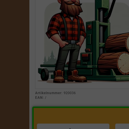
Artikelnummer:
920036
EAN:
/