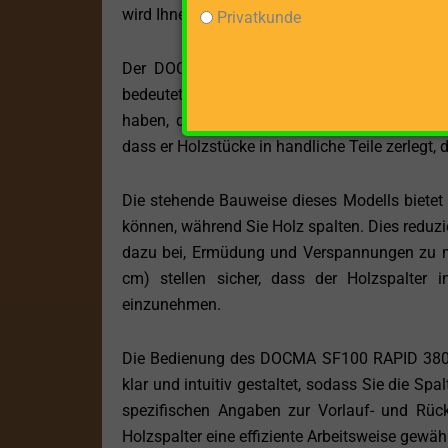
wird Ihnen dabei helfen, die gewünschte Länge
Privatkunde
Der DOCMA SF100 RAPID 380/4+PTO beeind
bedeutet, dass er selbst das härteste Holz m
haben, dieser Holzspalter bewältigt jede Auf
dass er Holzstücke in handliche Teile zerlegt,
Die stehende Bauweise dieses Modells bietet 
können, während Sie Holz spalten. Dies reduzie
dazu bei, Ermüdung und Verspannungen zu m
cm) stellen sicher, dass der Holzspalter 
einzunehmen.
Die Bedienung des DOCMA SF100 RAPID 380/4+
klar und intuitiv gestaltet, sodass Sie die Sp
spezifischen Angaben zur Vorlauf- und Rückl
Holzspalter eine effiziente Arbeitsweise gewähr