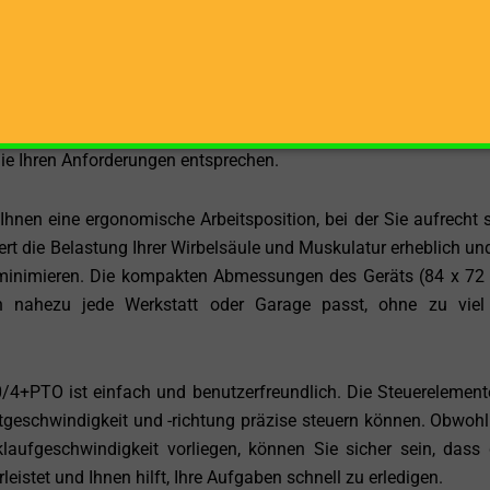
 präzise zu erreichen.
ruckt auch mit einer maximalen Spaltkraft von 8 Tonnen
ühelos spalten kann. Ob Sie es mit Hartholz oder weichem Holz 
gabe mit Präzision und Effizienz. Sie können sich darauf verl
 die Ihren Anforderungen entsprechen.
Ihnen eine ergonomische Arbeitsposition, bei der Sie aufrecht 
rt die Belastung Ihrer Wirbelsäule und Muskulatur erheblich und
inimieren. Die kompakten Abmessungen des Geräts (84 x 72
in nahezu jede Werkstatt oder Garage passt, ohne zu viel
PTO ist einfach und benutzerfreundlich. Die Steuerelement
altgeschwindigkeit und -richtung präzise steuern können. Obwohl
aufgeschwindigkeit vorliegen, können Sie sicher sein, dass 
leistet und Ihnen hilft, Ihre Aufgaben schnell zu erledigen.