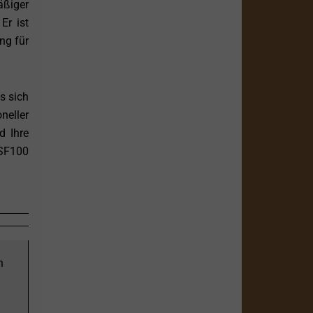
äßiger
Er ist
ng für
s sich
neller
d Ihre
 SF100
n