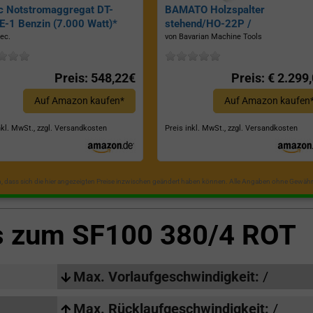
c Notstromaggregat DT-
BAMATO Holzspalter
-1 Benzin (7.000 Watt)*
stehend/HO-22P /
Zapfwellenantrieb, Inkl.
ec.
von Bavarian Machine Tools
Dreipunktaufhängung, Spaltkraf
22 Tonnen*
Preis: 548,22€
Preis: € 2.299
Auf Amazon kaufen*
Auf Amazon kaufen
nkl. MwSt., zzgl. Versandkosten
Preis inkl. MwSt., zzgl. Versandkosten
in, dass sich die hier angezeigten Preise inzwischen geändert haben können. Alle Angaben ohne Gewähr
ls zum
SF100 380/4 ROT
Max. Vorlaufgeschwindigkeit:
/
Max. Rücklaufgeschwindigkeit:
/