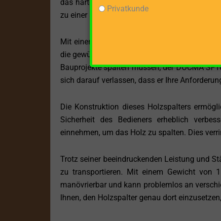
das härteste Holz problemlos bearbeiten könne
Privatkunde
zu einer ausgezeichneten Wahl für alle macht, 
Mit einer maximalen Spaltgutlänge von 55 cm b
die gewünschten Größen zu zerkleinern. Egal, o
Bauprojekte spalten müssen, der DOCMA SF100
sich darauf verlassen, dass er Ihre Anforderung
Die Konstruktion dieses Holzspalters ermögl
Sicherheit des Bedieners erheblich verbe
einnehmen, um das Holz zu spalten. Dies verrin
Trotz seiner beeindruckenden Leistung und S
zu transportieren. Mit einem Gewicht von
manövrierbar und kann problemlos an verschiede
Ihnen, den Holzspalter genau dort einzusetzen