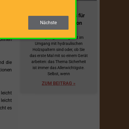
as ihn
10 Sicherheitstipps für
Nächste
die Verwendung von
cke in
Holzspaltern
r Ihre
Gleichgültig, ob Sie geübt im
können
Umgang mit hydraulischen
Holzspaltern sind oder, ob Sie
das erste Mal mit so einem Gerät
arbeiten: das Thema Sicherheit
nd die
ist immer das Allerwichtigste.
tionen
Selbst, wenn
ZUM BEITRAG »
leicht
leicht
cht es