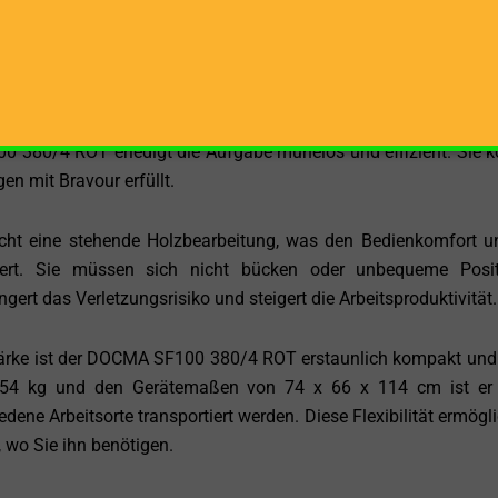
n. Der Elektromotor arbeitet effizient und umweltfreundlich, w
die Wert auf Nachhaltigkeit legen.
ietet dieser Holzspalter die Flexibilität, Holzstämme und -stü
b Sie Brennholz für Ihren Kamin vorbereiten oder Baumaterial fü
 380/4 ROT erledigt die Aufgabe mühelos und effizient. Sie 
en mit Bravour erfüllt.
icht eine stehende Holzbearbeitung, was den Bedienkomfort u
ssert. Sie müssen sich nicht bücken oder unbequeme Posi
gert das Verletzungsrisiko und steigert die Arbeitsproduktivität.
tärke ist der DOCMA SF100 380/4 ROT erstaunlich kompakt und 
 154 kg und den Gerätemaßen von 74 x 66 x 114 cm ist er 
ne Arbeitsorte transportiert werden. Diese Flexibilität ermögli
, wo Sie ihn benötigen.