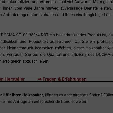
ind unkompliziert und erfordern nicht viel Aufwand. Mit regelm
en über viele Jahre hinweg zuverlässige Dienste leisten. 
en Anforderungen standzuhalten und Ihnen eine langlebige Lösu
 DOCMA SF100 380/4 ROT ein beeindruckendes Produkt ist, da
undlichkeit und Robustheit auszeichnet. Ob Sie ein professio
 den Heimgebrauch bearbeiten möchten, dieser Holzspalter wir
tern. Vertrauen Sie auf die Qualität und Effizienz des DOCMA
 erfolgreich abzuschließen.
n Hersteller
➡ Fragen & Erfahrungen
eil für Ihren Holzspalter
, können es aber nirgends finden? Fülle
ite Ihre Anfrage an entsprechende Händler weiter!