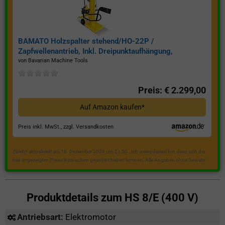
BAMATO Holzspalter stehend/HO-22P /
Zapfwellenantrieb, Inkl. Dreipunktaufhängung,
Spaltkraft 22 Tonnen*
von Bavarian Machine Tools
Preis: € 2.299,00
Auf Amazon kaufen*
Preis inkl. MwSt., zzgl. Versandkosten
Zuletzt aktualisiert am 18. Dezember 2023 um 21:50 . Ich weise darauf hin, dass sich die
hier angezeigten Preise inzwischen geändert haben können. Alle Angaben ohne Gewähr.
Produktdetails zum
HS 8/E (400 V)
Antriebsart:
Elektromotor