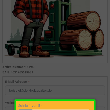
Artikelnummer:
61963
EAN:
4031765619639
E-Mail-Adresse
Wo lebst du?
Schritt 1 von 5 -