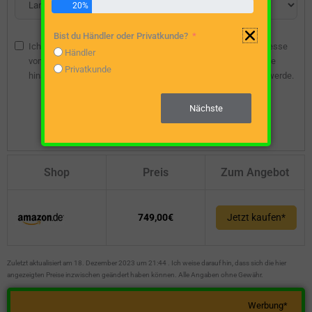
20%
Bist du Händler oder Privatkunde?
Ich bin damit einverstanden, dass die angegebene E-Mail-Adresse
Händler
vom Webseitenbetreiber gespeichert wird, damit ich über diese
Privatkunde
hinsichtlich eines unverbindlichen Preisangebots kontaktiert werde.
Nächste
Unverbindliche Preisanfrage stellen
Shop
Preis
Zum Angebot
749,00€
Jetzt kaufen*
Zuletzt aktualisiert am 18. Dezember 2023 um 21:44 . Ich weise darauf hin, dass sich die hier
angezeigten Preise inzwischen geändert haben können. Alle Angaben ohne Gewähr.
Werbung*