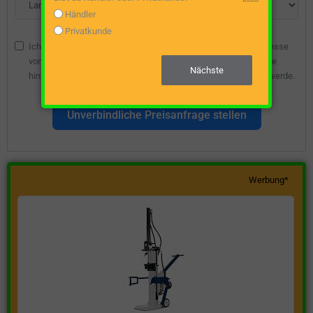
Händler
Privatkunde
Ich bin damit einverstanden, dass die angegebene E-Mail-Adresse
vom Webseitenbetreiber gespeichert wird, damit ich über diese
Nächste
hinsichtlich eines unverbindlichen Preisangebots kontaktiert werde.
Unverbindliche Preisanfrage stellen
Werbung*