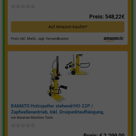
Preis: 548,22€
Auf Amazon kaufen*
Preis inkl. MwSt., zzgl. Versandkosten
BAMATO Holzspalter stehend/HO-22P /
Zapfwellenantrieb, Inkl. Dreipunktaufhängung,
Spaltkraft 22 Tonnen*
von Bavarian Machine Tools
Preis: € 2.299,00