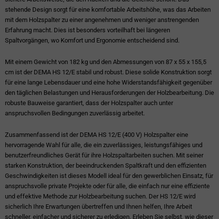
stehende Design sorgt für eine komfortable Arbeitshöhe, was das Arbeiten
mit dem Holzspalter zu einer angenehmen und weniger anstrengenden
Erfahrung macht. Dies ist besonders vorteilhaft bei längeren
Spaltvorgängen, wo Komfort und Ergonomie entscheidend sind.
Mit einem Gewicht von 182 kg und den Abmessungen von 87 x 55 x 155,5
cm ist der DEMA HS 12/E stabil und robust. Diese solide Konstruktion sorgt
für eine lange Lebensdauer und eine hohe Widerstandsfähigkeit gegenüber
den täglichen Belastungen und Herausforderungen der Holzbearbeitung. Die
robuste Bauweise garantiert, dass der Holzspalter auch unter
anspruchsvollen Bedingungen zuverlässig arbeitet.
Zusammenfassend ist der DEMA HS 12/E (400 V) Holzspalter eine
hervorragende Wahl für alle, die ein zuverlässiges, leistungsfähiges und
benutzerfreundliches Gerät für ihre Holzspaltarbeiten suchen. Mit seiner
starken Konstruktion, der beeindruckenden Spaltkraft und den effizienten
Geschwindigkeiten ist dieses Modell ideal für den gewerblichen Einsatz, für
anspruchsvolle private Projekte oder für alle, die einfach nur eine effiziente
und effektive Methode zur Holzbearbeitung suchen. Der HS 12/E wird
sicherlich Ihre Erwartungen übertreffen und Ihnen helfen, Ihre Arbeit
schneller, einfacher und sicherer zu erledigen. Erleben Sie selbst, wie dieser