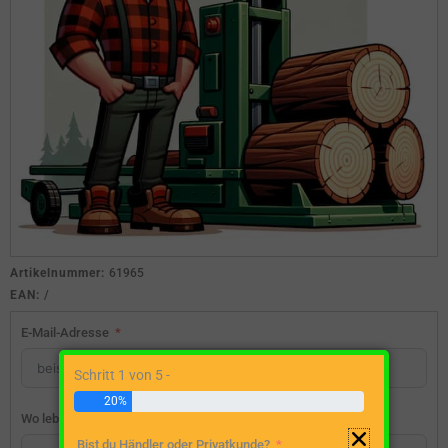
Artikelnummer:
61965
EAN:
/
E-Mail-Adresse
Schritt 1 von 5 -
20%
Wo lebst du?
Bist du Händler oder Privatkunde?