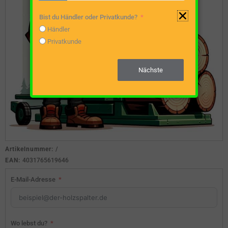
Bist du Händler oder Privatkunde?
Händler
Privatkunde
Nächste
Artikelnummer:
/
EAN:
4031765619646
E-Mail-Adresse
Wo lebst du?