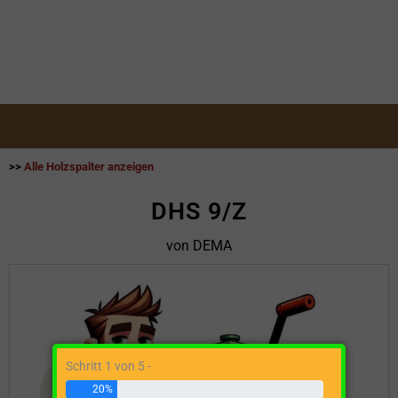
>>
Alle Holzspalter anzeigen
DHS 9/Z
von DEMA
Schritt 1 von 5 -
20%