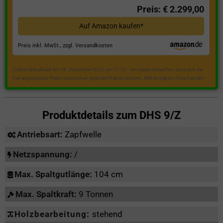
Preis: € 2.299,00
Auf Amazon kaufen*
Preis inkl. MwSt., zzgl. Versandkosten
Zuletzt aktualisiert am 18. Dezember 2023 um 21:50 . Ich weise darauf hin, dass sich die
hier angezeigten Preise inzwischen geändert haben können. Alle Angaben ohne Gewähr.
Produktdetails zum
DHS 9/Z
Antriebsart:
Zapfwelle
Netzspannung:
/
Max. Spaltgutlänge:
104 cm
Max. Spaltkraft:
9 Tonnen
Holzbearbeitung:
stehend