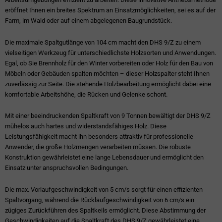
eröffnet Ihnen ein breites Spektrum an Einsatzmöglichkeiten, sei es auf der
Farm, im Wald oder auf einem abgelegenen Baugrundstück.
Die maximale Spaltgutlänge von 104 cm macht den DHS 9/Z zu einem
vielseitigen Werkzeug für unterschiedlichste Holzsorten und Anwendungen.
Egal, ob Sie Brennholz für den Winter vorbereiten oder Holz für den Bau von
Möbeln oder Gebäuden spalten möchten – dieser Holzspalter steht Ihnen
zuverlässig zur Seite. Die stehende Holzbearbeitung ermöglicht dabei eine
komfortable Arbeitshöhe, die Rücken und Gelenke schont.
Mit einer beeindruckenden Spaltkraft von 9 Tonnen bewältigt der DHS 9/Z
mühelos auch hartes und widerstandsfähiges Holz. Diese
Leistungsfähigkeit macht ihn besonders attraktiv für professionelle
Anwender, die große Holzmengen verarbeiten müssen. Die robuste
Konstruktion gewährleistet eine lange Lebensdauer und ermöglicht den
Einsatz unter anspruchsvollen Bedingungen.
Die max. Vorlaufgeschwindigkeit von 5 cm/s sorgt für einen effizienten
Spaltvorgang, während die Rücklaufgeschwindigkeit von 6 cm/s ein
zügiges Zurückführen des Spaltkeils ermöglicht. Diese Abstimmung der
Geschwindigkeiten auf die Spaltkraft des DHS 9/Z gewährleistet eine