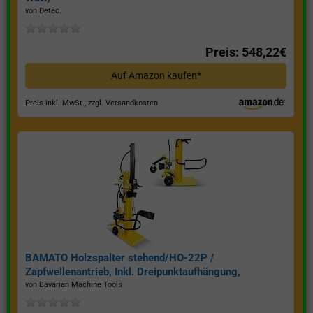
von Detec.
Preis: 548,22€
Auf Amazon kaufen*
Preis inkl. MwSt., zzgl. Versandkosten
BAMATO Holzspalter stehend/HO-22P /
Zapfwellenantrieb, Inkl. Dreipunktaufhängung,
Spaltkraft 22 Tonnen*
von Bavarian Machine Tools