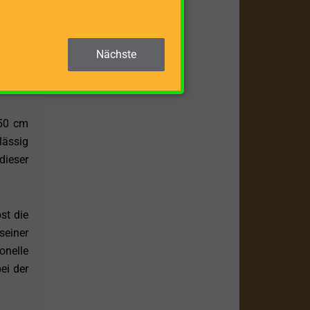
ienung
ximale
 Diese
Nächste
kurzer
250 cm
lässig
dieser
st die
seiner
onelle
ei der