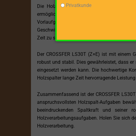
Privatkunde
Die Holzbearbeitung erfolgt im stehenden
ermöglicht. Der Holzstamm wird auf die Spal
Vorlaufgeschwindigkeit beträgt 12,5 cm/s, wä
Geschwindigkeiten gewährleisten eine effizie
Zeit zu spalten.
Der CROSSFER LS30T (Z+E) ist mit einem G
robust und stabil. Dies gewährleistet, dass e
eingesetzt werden kann. Die hochwertige Kons
Holzspalter lange Zeit hervorragende Leistung 
Zusammenfassend ist der CROSSFER LS30T (Z+E)
anspruchsvollsten Holzspalt-Aufgaben bewält
beeindruckenden Spaltkraft und seiner ro
Holzverarbeitungsaufgaben. Holen Sie sich de
Holzverarbeitung.