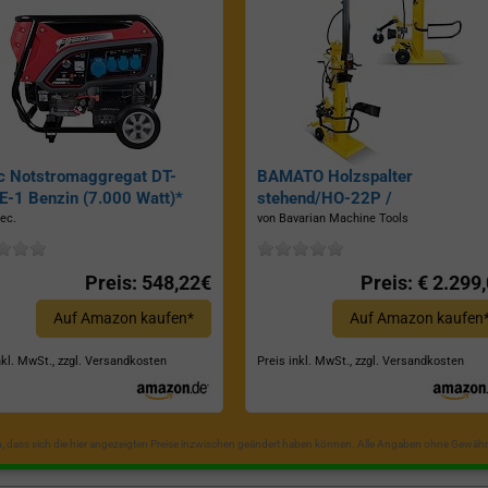
c Notstromaggregat DT-
BAMATO Holzspalter
-1 Benzin (7.000 Watt)*
stehend/HO-22P /
Zapfwellenantrieb, Inkl.
ec.
von Bavarian Machine Tools
Dreipunktaufhängung, Spaltkraf
22 Tonnen*
Preis: 548,22€
Preis: € 2.299
Auf Amazon kaufen*
Auf Amazon kaufen
nkl. MwSt., zzgl. Versandkosten
Preis inkl. MwSt., zzgl. Versandkosten
in, dass sich die hier angezeigten Preise inzwischen geändert haben können. Alle Angaben ohne Gewähr