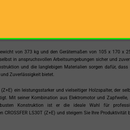
 Modus, was eine präzise Steuerung und eine einfache Bed
tplatte gelegt, und der Spaltvorgang wird ausgeführt. Die ma
hrend die maximale Rücklaufgeschwindigkeit 6,7 cm/s beträgt.
nte Arbeitsweise und ermöglichen es, große Mengen an Holz in 
ewicht von 373 kg und den Gerätemaßen von 105 x 170 x 
r selbst in anspruchsvollen Arbeitsumgebungen sicher und zuver
truktion und die langlebigen Materialien sorgen dafür, dass 
und Zuverlässigkeit bietet.
 ein leistungsstarker und vielseitiger Holzspalter, der selb
igt. Mit seiner Kombination aus Elektromotor und Zapfwelle, 
busten Konstruktion ist er die ideale Wahl für professi
n CROSSFER LS30T (Z+E) und steigern Sie Ihre Produktivität b