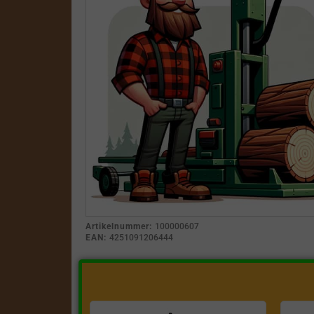
Artikelnummer:
100000607
EAN:
4251091206444