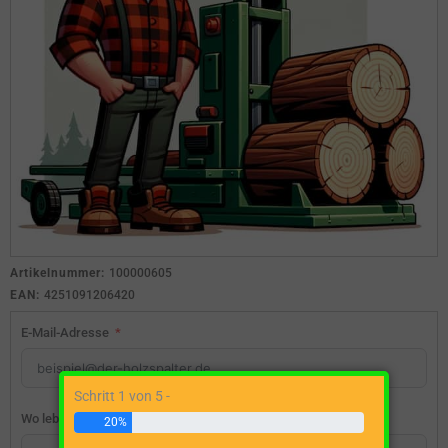
Artikelnummer:
100000605
EAN:
4251091206420
E-Mail-Adresse
Schritt 1 von 5 -
Wo lebst du?
20%