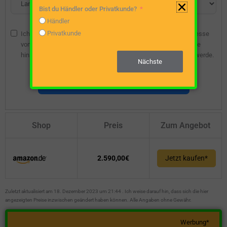
Bist du Händler oder Privatkunde?
Händler
Privatkunde
Ich bin damit einverstanden, dass die angegebene E-Mail-Adresse
vom Webseitenbetreiber gespeichert wird, damit ich über diese
hinsichtlich eines unverbindlichen Preisangebots kontaktiert werde.
Nächste
Unverbindliche Preisanfrage stellen
Shop
Preis
Zum Angebot
2.590,00€
Jetzt kaufen*
Zuletzt aktualisiert am 18. Dezember 2023 um 21:44 . Ich weise darauf hin, dass sich die hier
angezeigten Preise inzwischen geändert haben können. Alle Angaben ohne Gewähr.
Werbung*