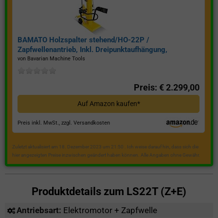
BAMATO Holzspalter stehend/HO-22P /
Zapfwellenantrieb, Inkl. Dreipunktaufhängung,
Spaltkraft 22 Tonnen*
von Bavarian Machine Tools
Preis: € 2.299,00
Auf Amazon kaufen*
Preis inkl. MwSt., zzgl. Versandkosten
Zuletzt aktualisiert am 18. Dezember 2023 um 21:50 . Ich weise darauf hin, dass sich die
hier angezeigten Preise inzwischen geändert haben können. Alle Angaben ohne Gewähr.
Produktdetails zum
LS22T (Z+E)
Antriebsart:
Elektromotor + Zapfwelle