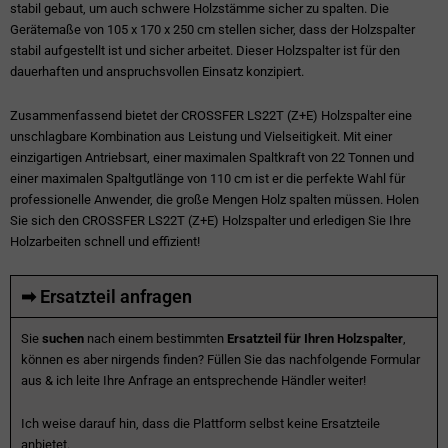
stabil gebaut, um auch schwere Holzstämme sicher zu spalten. Die
Gerätemaße von 105 x 170 x 250 cm stellen sicher, dass der Holzspalter
stabil aufgestellt ist und sicher arbeitet. Dieser Holzspalter ist für den
dauerhaften und anspruchsvollen Einsatz konzipiert.
Zusammenfassend bietet der CROSSFER LS22T (Z+E) Holzspalter eine
unschlagbare Kombination aus Leistung und Vielseitigkeit. Mit einer
einzigartigen Antriebsart, einer maximalen Spaltkraft von 22 Tonnen und
einer maximalen Spaltgutlänge von 110 cm ist er die perfekte Wahl für
professionelle Anwender, die große Mengen Holz spalten müssen. Holen
Sie sich den CROSSFER LS22T (Z+E) Holzspalter und erledigen Sie Ihre
Holzarbeiten schnell und effizient!
➡ Ersatzteil anfragen
Sie
suchen
nach einem bestimmten
Ersatzteil für Ihren Holzspalter
,
können es aber nirgends finden? Füllen Sie das nachfolgende Formular
aus & ich leite Ihre Anfrage an entsprechende Händler weiter!
Ich weise darauf hin, dass die Plattform selbst keine Ersatzteile
anbietet.