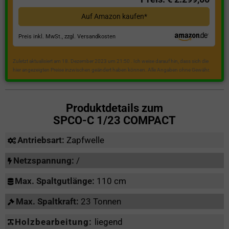
Auf Amazon kaufen*
Preis inkl. MwSt., zzgl. Versandkosten
Zuletzt aktualisiert am 18. Dezember 2023 um 21:50 . Ich weise darauf hin, dass sich die
hier angezeigten Preise inzwischen geändert haben können. Alle Angaben ohne Gewähr.
Produktdetails zum
SPCO-C 1/23 COMPACT
Antriebsart:
Zapfwelle
Netzspannung:
/
Max. Spaltgutlänge:
110 cm
Max. Spaltkraft:
23 Tonnen
Holzbearbeitung:
liegend