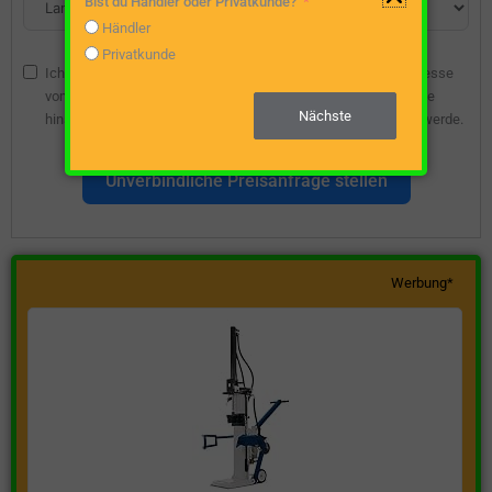
Bist du Händler oder Privatkunde?
Händler
Privatkunde
Ich bin damit einverstanden, dass die angegebene E-Mail-Adresse
vom Webseitenbetreiber gespeichert wird, damit ich über diese
Nächste
hinsichtlich eines unverbindlichen Preisangebots kontaktiert werde.
Unverbindliche Preisanfrage stellen
Werbung*