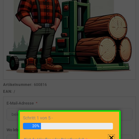
Artikelnummer:
600816
EAN:
/
E-Mail-Adresse
Schritt 1 von 5 -
20%
Wo lebst du?