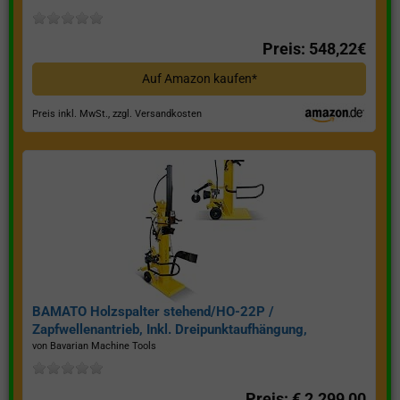
Preis: 548,22€
Auf Amazon kaufen*
Preis inkl. MwSt., zzgl. Versandkosten
BAMATO Holzspalter stehend/HO-22P /
Zapfwellenantrieb, Inkl. Dreipunktaufhängung,
Spaltkraft 22 Tonnen*
von Bavarian Machine Tools
Preis: € 2.299,00