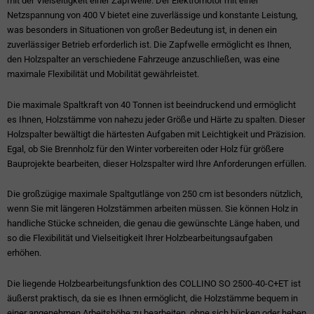
mit der Vielseitigkeit einer Zapfwelle. Der Elektromotor mit einer
Netzspannung von 400 V bietet eine zuverlässige und konstante Leistung,
was besonders in Situationen von großer Bedeutung ist, in denen ein
zuverlässiger Betrieb erforderlich ist. Die Zapfwelle ermöglicht es Ihnen,
den Holzspalter an verschiedene Fahrzeuge anzuschließen, was eine
maximale Flexibilität und Mobilität gewährleistet.
Die maximale Spaltkraft von 40 Tonnen ist beeindruckend und ermöglicht
es Ihnen, Holzstämme von nahezu jeder Größe und Härte zu spalten. Dieser
Holzspalter bewältigt die härtesten Aufgaben mit Leichtigkeit und Präzision.
Egal, ob Sie Brennholz für den Winter vorbereiten oder Holz für größere
Bauprojekte bearbeiten, dieser Holzspalter wird Ihre Anforderungen erfüllen.
Die großzügige maximale Spaltgutlänge von 250 cm ist besonders nützlich,
wenn Sie mit längeren Holzstämmen arbeiten müssen. Sie können Holz in
handliche Stücke schneiden, die genau die gewünschte Länge haben, und
so die Flexibilität und Vielseitigkeit Ihrer Holzbearbeitungsaufgaben
erhöhen.
Die liegende Holzbearbeitungsfunktion des COLLINO SO 2500-40-C+ET ist
äußerst praktisch, da sie es Ihnen ermöglicht, die Holzstämme bequem in
einer angenehmen Arbeitshöhe zu bearbeiten, ohne sich bücken oder heben