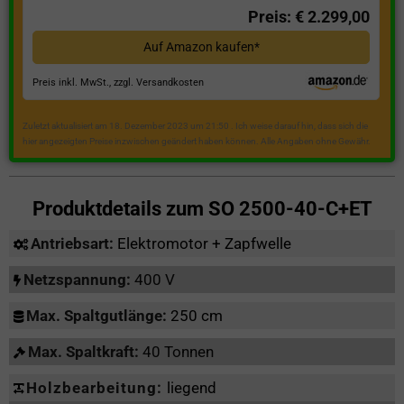
Preis: € 2.299,00
Auf Amazon kaufen*
Preis inkl. MwSt., zzgl. Versandkosten
Zuletzt aktualisiert am 18. Dezember 2023 um 21:50 . Ich weise darauf hin, dass sich die
hier angezeigten Preise inzwischen geändert haben können. Alle Angaben ohne Gewähr.
Produktdetails zum
SO 2500-40-C+ET
Antriebsart:
Elektromotor + Zapfwelle
Netzspannung:
400 V
Max. Spaltgutlänge:
250 cm
Max. Spaltkraft:
40 Tonnen
Holzbearbeitung:
liegend