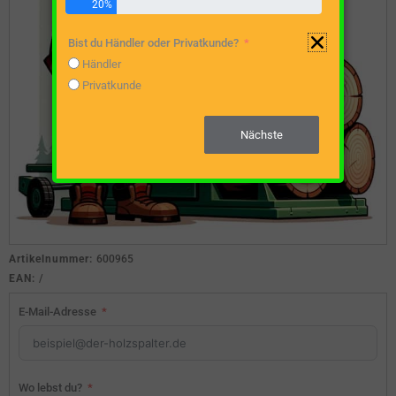
20%
Bist du Händler oder Privatkunde?
Händler
Privatkunde
Nächste
Artikelnummer:
600965
EAN:
/
E-Mail-Adresse
Wo lebst du?