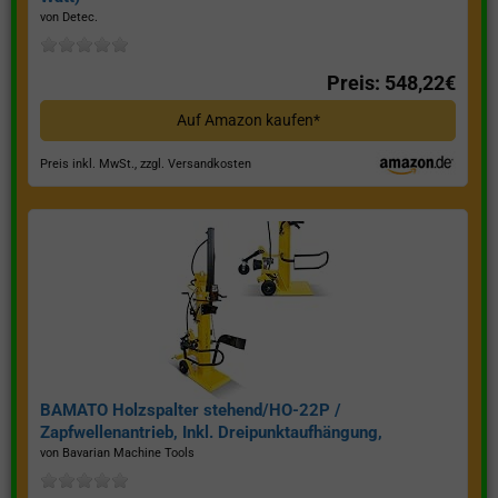
von Detec.
Preis: 548,22€
Auf Amazon kaufen*
Preis inkl. MwSt., zzgl. Versandkosten
BAMATO Holzspalter stehend/HO-22P /
Zapfwellenantrieb, Inkl. Dreipunktaufhängung,
Spaltkraft 22 Tonnen*
von Bavarian Machine Tools