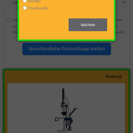
Händler
Privatkunde
Ich bin damit einverstanden, dass die angegebene E-Mail-Adresse
Nächste
vom Webseitenbetreiber gespeichert wird, damit ich über diese
hinsichtlich eines unverbindlichen Preisangebots kontaktiert werde.
Unverbindliche Preisanfrage stellen
Werbung*