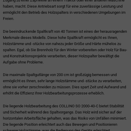
Zugang zu einer Zapfwelle an einem Traktor oder einer anderen Maschine
haben, macht. Diese Antriebsart sorgt für eine zuverlässige Leistung und
ermöglicht den Betrieb des Holzspalters in verschiedenen Umgebungen im
Freien.
Die beeindruckende Spaltkraft von 40 Tonnen ist eines der herausragenden
Merkmale dieses Modells. Diese hohe Spaltkraft ermöglicht es Ihnen,
Holzstämme und -stücke von nahezu jeder Größe und Härte mühelos zu
spalten. Egal, ob Sie Brennholz für den Winter vorbereiten oder Holz für Bau-
und Konstruktionsprojekte verarbeiten, dieser Holzspalter bewältigt die
Aufgabe ohne Probleme.
Die maximale Spaltgutlänge von 200 cm ist großzügig bemessen und
ermöglicht es Ihnen, sehr lange Holzstämme und -stücke zu verarbeiten,
ohne sie vorher zerschneiden zu müssen. Dies spart Zeit und Aufwand und
erhöht die Effizienz Ihrer Holzbearbeitungsprozesse erheblich.
Die liegende Holzbearbeitung des COLLINO SO 2000-40-C bietet Stabilität
und Sicherheit während des Spaltvorgangs. Das Holz wird sicher auf der
horizontalen Arbeitsfläche gehalten, was das Risiko von Unfällen minimiert.
Die liegende Position erleichtert auch das Bewegen und Positionieren
schwerer Holzstämme, was die Bedienung des Geräts erleichtert.