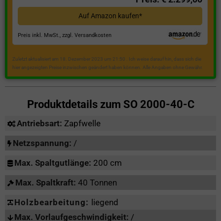
Auf Amazon kaufen*
Preis inkl. MwSt., zzgl. Versandkosten
Zuletzt aktualisiert am 18. Dezember 2023 um 21:50 . Ich weise darauf hin, dass sich die
hier angezeigten Preise inzwischen geändert haben können. Alle Angaben ohne Gewähr.
Produktdetails zum
SO 2000-40-C
Antriebsart:
Zapfwelle
Netzspannung:
/
Max. Spaltgutlänge:
200 cm
Max. Spaltkraft:
40 Tonnen
Holzbearbeitung:
liegend
Max. Vorlaufgeschwindigkeit:
/