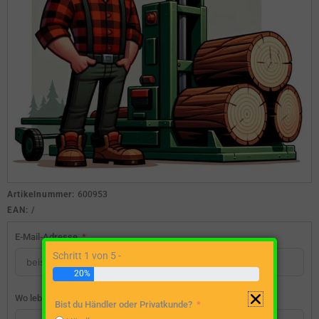
Artikelnummer:
600953
EAN:
/
E-Mail-Adresse
Schritt 1 von 5 -
20%
Wo lebst du?
Bist du Händler oder Privatkunde?