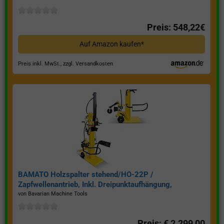
Preis: 548,22€
Auf Amazon kaufen*
Preis inkl. MwSt., zzgl. Versandkosten
BAMATO Holzspalter stehend/HO-22P /
Zapfwellenantrieb, Inkl. Dreipunktaufhängung,
Spaltkraft 22 Tonnen*
von Bavarian Machine Tools
Preis: € 2.299,00