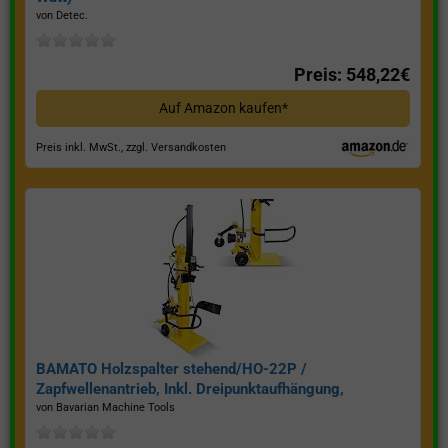
von Detec.
Preis: 548,22€
Auf Amazon kaufen*
Preis inkl. MwSt., zzgl. Versandkosten
BAMATO Holzspalter stehend/HO-22P /
Zapfwellenantrieb, Inkl. Dreipunktaufhängung,
Spaltkraft 22 Tonnen*
von Bavarian Machine Tools