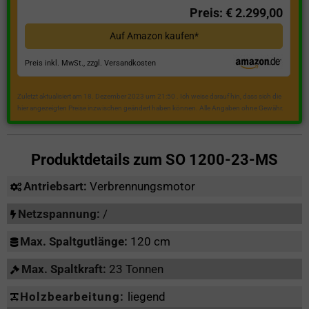
Preis: € 2.299,00
Auf Amazon kaufen*
Preis inkl. MwSt., zzgl. Versandkosten
Zuletzt aktualisiert am 18. Dezember 2023 um 21:50 . Ich weise darauf hin, dass sich die
hier angezeigten Preise inzwischen geändert haben können. Alle Angaben ohne Gewähr.
Produktdetails zum
SO 1200-23-MS
Antriebsart:
Verbrennungsmotor
Netzspannung:
/
Max. Spaltgutlänge:
120 cm
Max. Spaltkraft:
23 Tonnen
Holzbearbeitung:
liegend