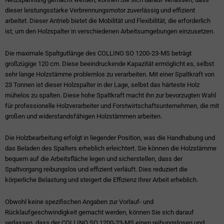
dieser leistungsstarke Verbrennungsmotor zuverlässig und effizient
arbeitet. Dieser Antrieb bietet die Mobilität und Flexibilität, die erforderlich
ist, um den Holzspalter in verschiedenen Arbeitsumgebungen einzusetzen.
Die maximale Spaltgutlänge des COLLINO SO 1200-23-MS beträgt
großzügige 120 cm. Diese beeindruckende Kapazität ermöglicht es, selbst
sehr lange Holzstämme problemlos zu verarbeiten. Mit einer Spaltkraft von
23 Tonnen ist dieser Holzspalter in der Lage, selbst das härteste Holz
mühelos zu spalten. Diese hohe Spaltkraft macht ihn zur bevorzugten Wahl
für professionelle Holzverarbeiter und Forstwirtschaftsunternehmen, die mit
großen und widerstandsfähigen Holzstämmen arbeiten.
Die Holzbearbeitung erfolgt in liegender Position, was die Handhabung und
das Beladen des Spalters erheblich erleichtert. Sie können die Holzstämme
bequem auf die Arbeitsfläche legen und sicherstellen, dass der
Spaltvorgang reibungslos und effizient verläuft. Dies reduziert die
körperliche Belastung und steigert die Effizienz Ihrer Arbeit erheblich.
Obwohl keine spezifischen Angaben zur Vorlauf- und
Rücklaufgeschwindigkeit gemacht werden, können Sie sich darauf
verlassen, dass der COLLINO SO 1200-23-MS einen reibungslosen und