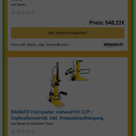
von Detec.
Preis: 548,22€
Auf Amazon kaufen*
Preis inkl. MwSt., zzgl. Versandkosten
BAMATO Holzspalter stehend/HO-22P /
Zapfwellenantrieb, Inkl. Dreipunktaufhängung,
Spaltkraft 22 Tonnen*
von Bavarian Machine Tools