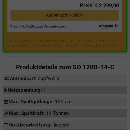
Preis: € 2.299,00
Auf Amazon kaufen*
Preis inkl. MwSt., zzgl. Versandkosten
Zuletzt aktualisiert am 18. Dezember 2023 um 21:50 . Ich weise darauf hin, dass sich die
hier angezeigten Preise inzwischen geändert haben können. Alle Angaben ohne Gewähr.
Produktdetails zum
SO 1200-14-C
Antriebsart:
Zapfwelle
Netzspannung:
/
Max. Spaltgutlänge:
120 cm
Max. Spaltkraft:
14 Tonnen
Holzbearbeitung:
liegend