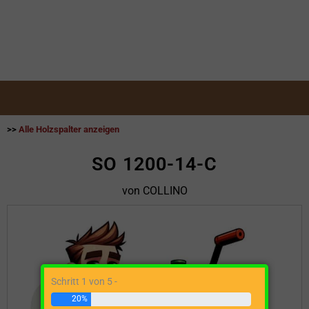
>>
Alle Holzspalter anzeigen
SO 1200-14-C
von COLLINO
Schritt 1 von 5 -
20%