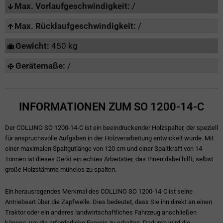
Max. Vorlaufgeschwindigkeit:
/
Max. Rücklaufgeschwindigkeit:
/
Gewicht:
450 kg
Gerätemaße:
/
INFORMATIONEN ZUM SO 1200-14-C
Der COLLINO SO 1200-14-C ist ein beeindruckender Holzspalter, der speziell
für anspruchsvolle Aufgaben in der Holzverarbeitung entwickelt wurde. Mit
einer maximalen Spaltgutlänge von 120 cm und einer Spaltkraft von 14
Tonnen ist dieses Gerät ein echtes Arbeitstier, das Ihnen dabei hilft, selbst
große Holzstämme mühelos zu spalten.
Ein herausragendes Merkmal des COLLINO SO 1200-14-C ist seine
Antriebsart über die Zapfwelle. Dies bedeutet, dass Sie ihn direkt an einen
Traktor oder ein anderes landwirtschaftliches Fahrzeug anschließen
können, um die erforderliche Energie zu erhalten. Dadurch wird die