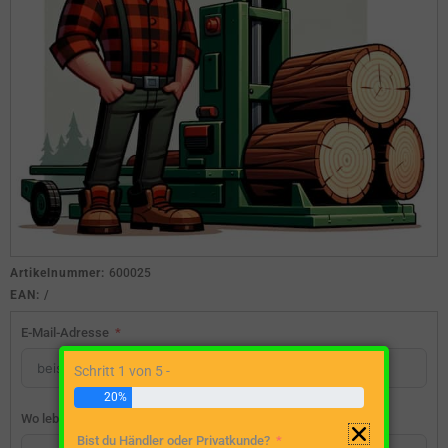
Artikelnummer:
600025
EAN:
/
E-Mail-Adresse
Schritt 1 von 5 -
20%
Wo lebst du?
Bist du Händler oder Privatkunde?