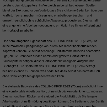
Hochspannungsgleichstromquelle sorgt für eine konstante und effiziente
Leistung des Holzspalters. Im Vergleich zu benzinbetriebenen Spaltern
bietet der Elektromotor den Vorteil, dass Sie sich keine Gedanken über den
Kraftstoffvorrat machen müssen, und er arbeitet geräuscharm und
umweltfreundlich, ohne schädliche Abgase zu produzieren. Dies schafft
eine angenehme Arbeitsumgebung und ermöglicht es Ihnen, effizient und
komfortabel zu arbeiten.
Eine herausragende Eigenschaft des COLLINO PROF 12-ET (70cm) ist
seine maximale Spaltgutlänge von 70 cm. Mit dieser beeindruckenden
Kapazität können Sie selbst sehr lange Holzstämme mühelos bearbeiten.
Egal, ob Sie Brennholz für den Kamin oder größere Holzstücke für
Bauprojekte benötigen, dieser Holzspalter bewältigt die Aufgabe mit
Leichtigkeit. Die Spaltkraft des COLLINO PROF 12-ET (70cm) beträgt
beeindruckende 12 Tonnen, was bedeutet, dass selbst das härteste Holz
ohne Schwierigkeiten gespalten werden kann.
Die stehende Bauweise des COLLINO PROF 12-ET (70cm) ermöglicht Ihnen
eine komfortable Arbeitsposition, ohne sich bücken oder knien zu müssen.
Dies schont Ihren Rücken und steigert die Produktivität, da Sie längere
Arbeitszeiten ohne Ermüdung bewältigen können. Die Bedienung des Geräts
ist intuitiv und einfach, so dass Sie sich schnell damit vertraut machen