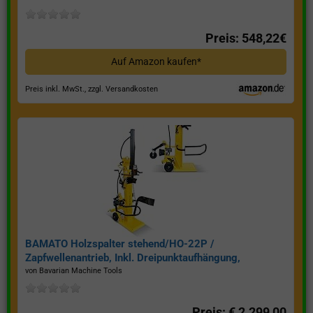
Preis: 548,22€
Auf Amazon kaufen*
Preis inkl. MwSt., zzgl. Versandkosten
BAMATO Holzspalter stehend/HO-22P /
Zapfwellenantrieb, Inkl. Dreipunktaufhängung,
Spaltkraft 22 Tonnen*
von Bavarian Machine Tools
Preis: € 2.299,00