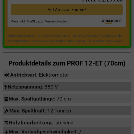
Auf Amazon kaufen*
Preis inkl. MwSt., zzgl. Versandkosten
Zuletzt aktualisiert am 18. Dezember 2023 um 21:50 . Ich weise darauf hin, dass sich die
hier angezeigten Preise inzwischen geändert haben können. Alle Angaben ohne Gewähr.
Produktdetails zum
PROF 12-ET (70cm)
Antriebsart:
Elektromotor
Netzspannung:
380 V
Max. Spaltgutlänge:
70 cm
Max. Spaltkraft:
12 Tonnen
Holzbearbeitung:
stehend
Max. Vorlaufgeschwindigkeit:
/