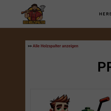
Zum
Inhalt
HER
springen
>>
Alle Holzspalter anzeigen
P