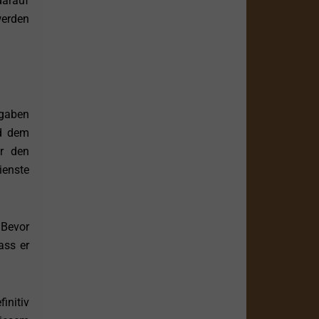
darauf
werden
fgaben
nd dem
ür den
ienste
 Bevor
ass er
initiv