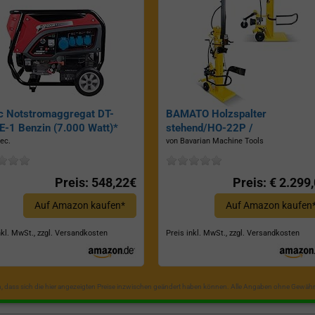
c Notstromaggregat DT-
BAMATO Holzspalter
-1 Benzin (7.000 Watt)*
stehend/HO-22P /
Zapfwellenantrieb, Inkl.
ec.
von Bavarian Machine Tools
Dreipunktaufhängung, Spaltkraf
22 Tonnen*
Preis: 548,22€
Preis: € 2.299
Auf Amazon kaufen*
Auf Amazon kaufen
nkl. MwSt., zzgl. Versandkosten
Preis inkl. MwSt., zzgl. Versandkosten
in, dass sich die hier angezeigten Preise inzwischen geändert haben können. Alle Angaben ohne Gewähr