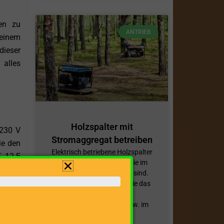
ben zu
ANTRIEB
einem
dieser
 alles
Holzspalter mit
 230 V
Stromaggregat betreiben
ie den
Elektrisch betriebene Holzspalter
F 12-E
haben den Vorteil, dass sie im
Betrieb in der Regel leiser sind.
Vor allem für diejenigen, die das
Spaltgerät beinahe
ausschließlich am Hof bzw. im
Garten verwenden,
n, die