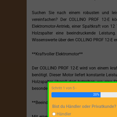
Suchen Sie nach einem robusten und leist
vereinfachen? Der COLLINO PROF 12-E kön
Elektromotor-Antrieb, einer Spaltkraft von 1
Holzspalter eine beeindruckende Leistung
Wissenswerte über den COLLINO PROF 12-E er
**Kraftvoller Elektromotor**
Der COLLINO PROF 12-E wird von einem kraft
benötigt. Dieser Motor liefert konstante Leis
Holzspalter überall dort betreiben, wo ein
Schritt 1 von 5 -
besonders geeignet für den Einsatz in Werkstä
20%
**Beeindruckende Spaltkraft**
Bist du Händler oder Privatkunde?
Händler
Mit einer Spaltkraft von 12 Tonnen ist der 