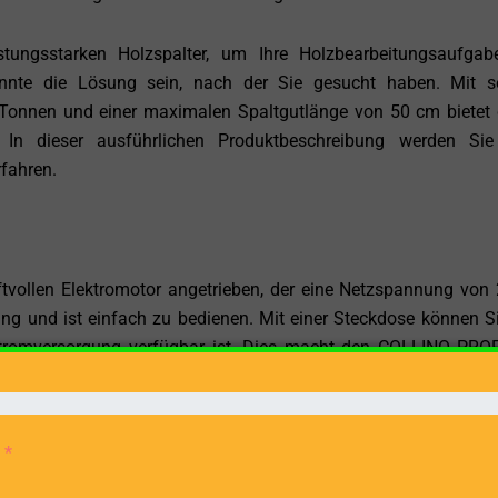
ungsstarken Holzspalter, um Ihre Holzbearbeitungsaufga
nte die Lösung sein, nach der Sie gesucht haben. Mit s
2 Tonnen und einer maximalen Spaltgutlänge von 50 cm bietet 
. In dieser ausführlichen Produktbeschreibung werden Sie
fahren.
vollen Elektromotor angetrieben, der eine Netzspannung von
tung und ist einfach zu bedienen. Mit einer Steckdose können S
e Stromversorgung verfügbar ist. Dies macht den COLLINO PRO
tten, Scheunen oder Gärten.
COLLINO PROF 12-E in der Lage, Holzstämme mühelos zu spalte