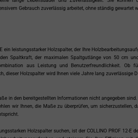
n eine lange Lebensdauer und Zuverlässigkeit. Sie können 
ntensivem Gebrauch zuverlässig arbeitet, ohne ständig gewartet 
in leistungsstarker Holzspalter, der Ihre Holzbearbeitungsau
ckenden Spaltkraft, der maximalen Spaltgutlänge von 50 cm u
Kombination aus Leistung und Benutzerfreundlichkeit. Ob f
, dieser Holzspalter wird Ihnen viele Jahre lang zuverlässige D
ße in den bereitgestellten Informationen nicht angegeben sind.
en wir Ihnen, die Maße zu überprüfen, um sicherzustellen, d
tspricht.
ngsstarken Holzspalter suchen, ist der COLLINO PROF 12-E def