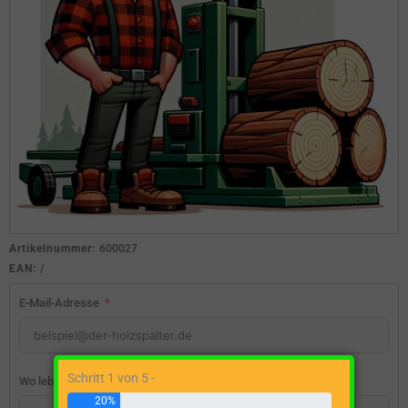
Artikelnummer:
600027
EAN:
/
E-Mail-Adresse
Schritt 1 von 5 -
Wo lebst du?
20%