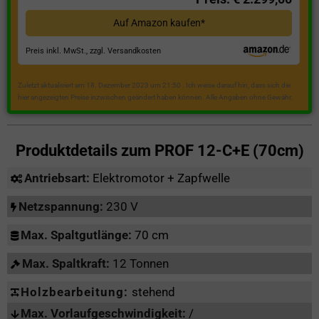
Auf Amazon kaufen*
Preis inkl. MwSt., zzgl. Versandkosten
Zuletzt aktualisiert am 18. Dezember 2023 um 21:50 . Ich weise darauf hin, dass sich die
hier angezeigten Preise inzwischen geändert haben können. Alle Angaben ohne Gewähr.
Produktdetails zum
PROF 12-C+E (70cm)
Antriebsart:
Elektromotor + Zapfwelle
Netzspannung:
230 V
Max. Spaltgutlänge:
70 cm
Max. Spaltkraft:
12 Tonnen
Holzbearbeitung:
stehend
Max. Vorlaufgeschwindigkeit:
/