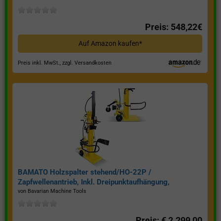
Preis: 548,22€
Auf Amazon kaufen*
Preis inkl. MwSt., zzgl. Versandkosten
BAMATO Holzspalter stehend/HO-22P /
Zapfwellenantrieb, Inkl. Dreipunktaufhängung,
Spaltkraft 22 Tonnen*
von Bavarian Machine Tools
Preis: € 2.299,00