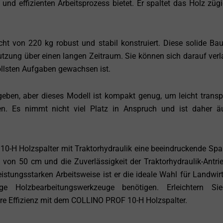
d effizienten Arbeitsprozess bietet. Er spaltet das Holz züg
t von 220 kg robust und stabil konstruiert. Diese solide Ba
utzung über einen langen Zeitraum. Sie können sich darauf verl
llsten Aufgaben gewachsen ist.
en, aber dieses Modell ist kompakt genug, um leicht transpo
n. Es nimmt nicht viel Platz in Anspruch und ist daher ä
H Holzspalter mit Traktorhydraulik eine beeindruckende Spal
on 50 cm und die Zuverlässigkeit der Traktorhydraulik-Antrie
eistungsstarken Arbeitsweise ist er die ideale Wahl für Landwir
tige Holzbearbeitungswerkzeuge benötigen. Erleichtern Si
re Effizienz mit dem COLLINO PROF 10-H Holzspalter.