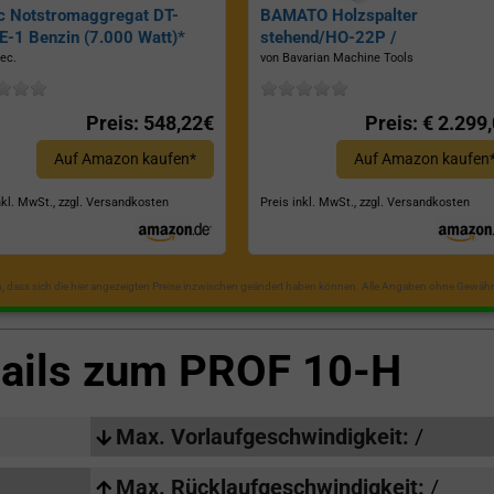
c Notstromaggregat DT-
BAMATO Holzspalter
-1 Benzin (7.000 Watt)*
stehend/HO-22P /
Zapfwellenantrieb, Inkl.
ec.
von Bavarian Machine Tools
Dreipunktaufhängung, Spaltkraf
22 Tonnen*
Preis: 548,22€
Preis: € 2.299
Auf Amazon kaufen*
Auf Amazon kaufen
nkl. MwSt., zzgl. Versandkosten
Preis inkl. MwSt., zzgl. Versandkosten
in, dass sich die hier angezeigten Preise inzwischen geändert haben können. Alle Angaben ohne Gewähr
tails zum
PROF 10-H
Max. Vorlaufgeschwindigkeit:
/
Max. Rücklaufgeschwindigkeit:
/