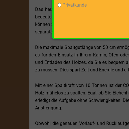
Privatkunde
Das herausragende Merkmal des COLLINO PROF 
bedeutet, dass Sie die Kraft Ihres Traktors
können Sie sicherstellen, dass Sie die erforde
separate Stromquelle angewiesen zu sein.
Die maximale Spaltgutlänge von 50 cm ermögl
es für den Einsatz in Ihrem Kamin, Ofen oder
und Entladen des Holzes, da Sie es bequem au
zu müssen. Dies spart Zeit und Energie und erle
Mit einer Spaltkraft von 10 Tonnen ist der C
Holz mühelos zu spalten. Egal, ob Sie Eichenho
erledigt die Aufgabe ohne Schwierigkeiten. Die 
Anstrengung.
Obwohl die genauen Vorlauf- und Rücklaufges