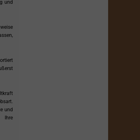
ig und
uweise
assen,
rtiert
ußerst
tkraft
bsart.
te und
e Ihre