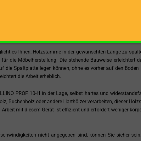
10-H ist seine Antriebsart, die auf Traktorhydraulik basiert
 nutzen können, um Holz mühelos zu spalten. Mit dieser Antri
rliche Energie für Ihre Holzbearbeitungsaufgaben haben, ohne au
icht es Ihnen, Holzstämme in der gewünschten Länge zu spalte
 für die Möbelherstellung. Die stehende Bauweise erleichtert d
f die Spaltplatte legen können, ohne es vorher auf den Boden
ichtert die Arbeit erheblich.
OLLINO PROF 10-H in der Lage, selbst hartes und widerstandsf
lz, Buchenholz oder andere Harthölzer verarbeiten, dieser Holzs
Arbeit mit diesem Gerät ist effizient und erfordert weniger körpe
chwindigkeiten nicht angegeben sind, können Sie sicher sein