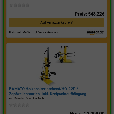
Preis: 548,22€
Auf Amazon kaufen*
Preis inkl. MwSt., zzgl. Versandkosten
BAMATO Holzspalter stehend/HO-22P /
Zapfwellenantrieb, Inkl. Dreipunktaufhängung,
Spaltkraft 22 Tonnen*
von Bavarian Machine Tools
Preis: € 2.299,00