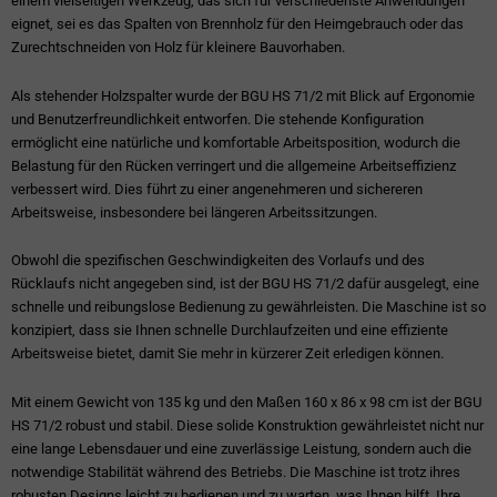
einem vielseitigen Werkzeug, das sich für verschiedenste Anwendungen
eignet, sei es das Spalten von Brennholz für den Heimgebrauch oder das
Zurechtschneiden von Holz für kleinere Bauvorhaben.
Als stehender Holzspalter wurde der BGU HS 71/2 mit Blick auf Ergonomie
und Benutzerfreundlichkeit entworfen. Die stehende Konfiguration
ermöglicht eine natürliche und komfortable Arbeitsposition, wodurch die
Belastung für den Rücken verringert und die allgemeine Arbeitseffizienz
verbessert wird. Dies führt zu einer angenehmeren und sichereren
Arbeitsweise, insbesondere bei längeren Arbeitssitzungen.
Obwohl die spezifischen Geschwindigkeiten des Vorlaufs und des
Rücklaufs nicht angegeben sind, ist der BGU HS 71/2 dafür ausgelegt, eine
schnelle und reibungslose Bedienung zu gewährleisten. Die Maschine ist so
konzipiert, dass sie Ihnen schnelle Durchlaufzeiten und eine effiziente
Arbeitsweise bietet, damit Sie mehr in kürzerer Zeit erledigen können.
Mit einem Gewicht von 135 kg und den Maßen 160 x 86 x 98 cm ist der BGU
HS 71/2 robust und stabil. Diese solide Konstruktion gewährleistet nicht nur
eine lange Lebensdauer und eine zuverlässige Leistung, sondern auch die
notwendige Stabilität während des Betriebs. Die Maschine ist trotz ihres
robusten Designs leicht zu bedienen und zu warten, was Ihnen hilft, Ihre