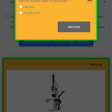
Bist du Händler oder Privatkunde?
Händler
Privatkunde
Ich bin damit einverstanden, dass die angegebene E-Mail-Adresse
vom Webseitenbetreiber gespeichert wird, damit ich über diese
Nächste
hinsichtlich eines unverbindlichen Preisangebots kontaktiert werde.
Unverbindliche Preisanfrage stellen
Werbung*