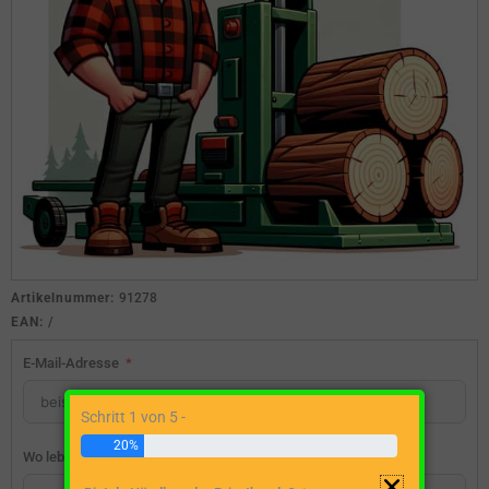
Artikelnummer:
91278
EAN:
/
E-Mail-Adresse
Schritt 1 von 5 -
20%
Wo lebst du?