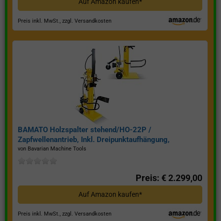
Auf Amazon kaufen*
Preis inkl. MwSt., zzgl. Versandkosten
BAMATO Holzspalter stehend/HO-22P /
Zapfwellenantrieb, Inkl. Dreipunktaufhängung,
Spaltkraft 22 Tonnen*
von Bavarian Machine Tools
Preis: € 2.299,00
Auf Amazon kaufen*
Preis inkl. MwSt., zzgl. Versandkosten