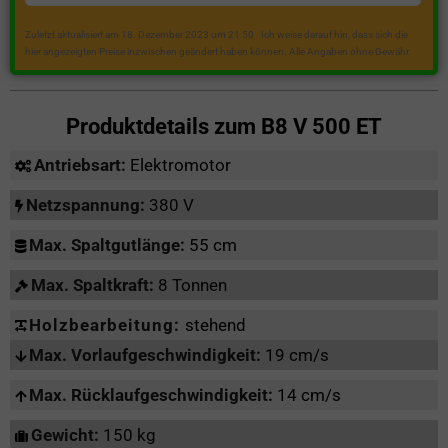
Zuletzt aktualisiert am 18. Dezember 2023 um 21:50 . Ich weise darauf hin, dass sich die
hier angezeigten Preise inzwischen geändert haben können. Alle Angaben ohne Gewähr.
Produktdetails zum
B8 V 500 ET
Antriebsart:
Elektromotor
Netzspannung:
380 V
Max. Spaltgutlänge:
55 cm
Max. Spaltkraft:
8 Tonnen
Holzbearbeitung:
stehend
Max. Vorlaufgeschwindigkeit:
19 cm/s
Max. Rücklaufgeschwindigkeit:
14 cm/s
Gewicht:
150 kg