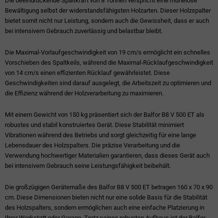
Die beeindruckende Spaltkraft von 8 Tonnen verspricht eine mühelose
Bewältigung selbst der widerstandsfähigsten Holzarten. Dieser Holzspalter
bietet somit nicht nur Leistung, sondern auch die Gewissheit, dass er auch
bei intensivem Gebrauch zuverlässig und belastbar bleibt.
Die Maximal-Vorlaufgeschwindigkeit von 19 cm/s ermöglicht ein schnelles
Vorschieben des Spaltkeils, während die Maximal-Rücklaufgeschwindigkeit
von 14 cm/s einen effizienten Rücklauf gewährleistet. Diese
Geschwindigkeiten sind darauf ausgelegt, die Arbeitszeit zu optimieren und
die Effizienz während der Holzverarbeitung zu maximieren.
Mit einem Gewicht von 150 kg präsentiert sich der Balfor B8 V 500 ET als
robustes und stabil konstruiertes Gerät. Diese Stabilität minimiert
Vibrationen während des Betriebs und sorgt gleichzeitig für eine lange
Lebensdauer des Holzspalters. Die präzise Verarbeitung und die
Verwendung hochwertiger Materialien garantieren, dass dieses Gerät auch
bei intensivem Gebrauch seine Leistungsfähigkeit beibehält.
Die großzügigen Gerätemaße des Balfor B8 V 500 ET betragen 160 x 70 x 90
cm. Diese Dimensionen bieten nicht nur eine solide Basis für die Stabilität
des Holzspalters, sondern ermöglichen auch eine einfache Platzierung in
Ihrer Werkstatt oder Garage. Trotz seines robusten Aufbaus ist der Balfor