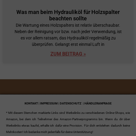
Was man beim Hydrauliköl für Holzspalter
beachten sollte
Die Wartung eines Holzspalters ist relativ überschaubar.
Neben der Reinigung vor bzw. nach jeder Verwendung, ist
es vor allem ratsam, das Hydrauliköl regelmäßig zu
überprüfen. Gelangt erst einmal Luft in
ZUM BEITRAG »
KONTAKT | IMPRESSUM | DATENSCHUTZ
| HÄNDLERANFRAGE
* Mit diesem Sternchen markierte Links sind Werbelinks zu verschiedenen Online-Shops, wie
Amazon, bei dem ich Teilnehmer des Amazon-Partnerprogramms bin. Wenn du dir über
Werbelinks etwas kaufst, erhalte ich dafür eine Provision. Für dich entstehen dadurch keine
Mehrkosten! Ich bedanke mich jedenfalls für deine Unterstützung!