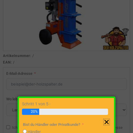
Artikelnummer:
/
EAN:
/
E-Mail-Adresse
Wo lebst du?
Schritt 1 von 5 -
20%
Bist du Händler oder Privatkunde?
Ich bin damit einverstanden, dass die angegebene E-Mail-Adresse
Händler