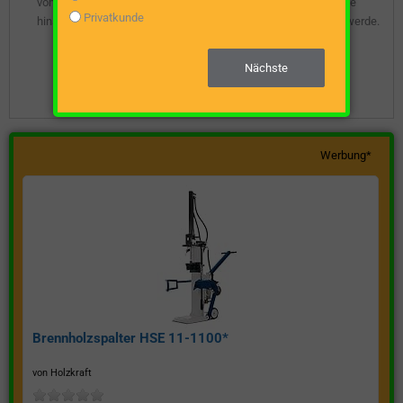
vom Webseitenbetreiber gespeichert wird, damit ich über diese
Privatkunde
hinsichtlich eines unverbindlichen Preisangebots kontaktiert werde.
Nächste
Unverbindliche Preisanfrage stellen
Werbung*
Brennholzspalter HSE 11-1100*
von Holzkraft