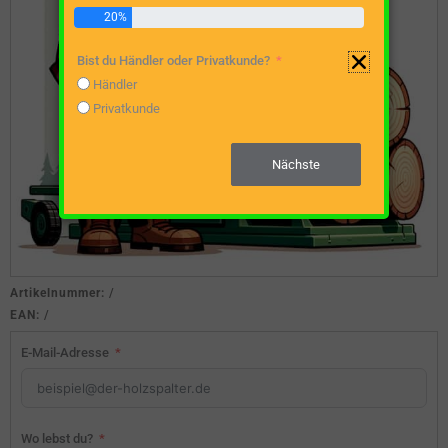
20%
Bist du Händler oder Privatkunde?
Händler
Privatkunde
Nächste
Artikelnummer:
/
EAN:
/
E-Mail-Adresse
Wo lebst du?