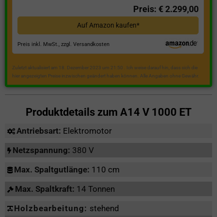
Preis: € 2.299,00
Auf Amazon kaufen*
Preis inkl. MwSt., zzgl. Versandkosten
Zuletzt aktualisiert am 18. Dezember 2023 um 21:50 . Ich weise darauf hin, dass sich die
hier angezeigten Preise inzwischen geändert haben können. Alle Angaben ohne Gewähr.
Produktdetails zum
A14 V 1000 ET
Antriebsart:
Elektromotor
Netzspannung:
380 V
Max. Spaltgutlänge:
110 cm
Max. Spaltkraft:
14 Tonnen
Holzbearbeitung:
stehend