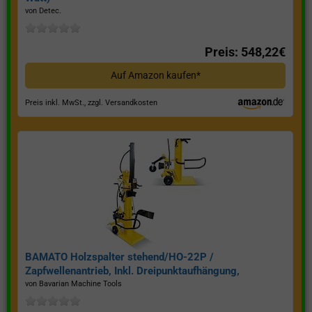
von Detec.
Preis: 548,22€
Auf Amazon kaufen*
Preis inkl. MwSt., zzgl. Versandkosten
BAMATO Holzspalter stehend/HO-22P /
Zapfwellenantrieb, Inkl. Dreipunktaufhängung,
Spaltkraft 22 Tonnen*
von Bavarian Machine Tools