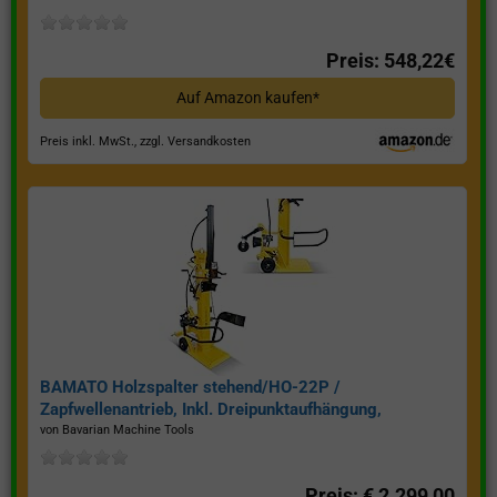
Preis: 548,22€
Auf Amazon kaufen*
Preis inkl. MwSt., zzgl. Versandkosten
BAMATO Holzspalter stehend/HO-22P /
Zapfwellenantrieb, Inkl. Dreipunktaufhängung,
Spaltkraft 22 Tonnen*
von Bavarian Machine Tools
Preis: € 2.299,00