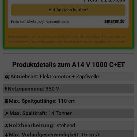
Auf Amazon kaufen*
Preis inkl. MwSt., zzgl. Versandkosten
Zuletzt aktualisiert am 18. Dezember 2023 um 21:50 . Ich weise darauf hin, dass sich die
hier angezeigten Preise inzwischen geändert haben können. Alle Angaben ohne Gewähr.
Produktdetails zum
A14 V 1000 C+ET
Antriebsart:
Elektromotor + Zapfwelle
Netzspannung:
380 V
Max. Spaltgutlänge:
110 cm
Max. Spaltkraft:
14 Tonnen
Holzbearbeitung:
stehend
Max. Vorlaufgeschwindigkeit:
16 cm/s