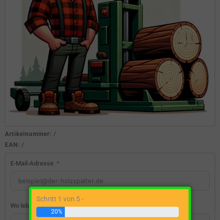
Artikelnummer:
/
EAN:
/
E-Mail-Adresse
Schritt 1 von 5 -
Wo lebst du?
20%