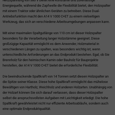
Netzspannung von 380 V bietet eine konstante und zuverlässige
Energiequelle, während die Zapfwelle die Flexibilität bietet, den Holzspalter
mit einem Traktor oder ähnlichen Geräten zu betreiben. Diese Dual-
Antriebsfunktion macht den A14 V 1000 C+ET zu einem vielseitigen
Werkzeug, das sich an verschiedene Arbeitsumgebungen anpassen kann.
Mit einer maximalen Spaltgutlänge von 110 cm ist dieser Holzspalter
besonders für die Verarbeitung langer Holzstämme geeignet. Diese
großzügige Kapazität ermöglicht es dem Anwender, Holzmaterial in
verschiedenen Längen zu spalten, was besonders wichtig ist, wenn
unterschiedliche Anforderungen an das Endprodukt bestehen. Egal, ob Sie
Brennholz für den heimischen Kamin oder Bauholz für Bauprojekte
herstellen, der A14 V 1000 C+ET bietet die erforderliche Flexibilität.
Die beeindruckende Spaltkraft von 14 Tonnen setzt diesen Holzspalter an
die Spitze seiner Klasse. Diese hohe Spaltkraft ermöglicht das mühelose
Bewältigen von Hartholz, Weichholz und anderen Holzarten. Unabhängig von
der Holzart können Sie sich darauf verlassen, dass dieser Holzspalter
selbst die anspruchsvollsten Aufgaben mit Leichtigkeit erledigt. Die hohe
Spaltkraft gewährleistet nicht nur effiziente Arbeitsabläufe, sondern auch
eine optimale Endproduktqualität.