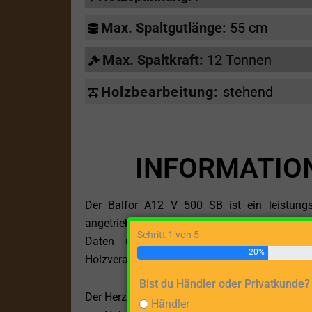
Max. Spaltgutlänge:
55 cm
Max. Spaltkraft:
12 Tonnen
Holzbearbeitung:
stehend
INFORMATION
Der Balfor A12 V 500 SB ist ein leistungs
angetrieben wird und sich ideal für die steh
Schritt 1 von 5 -
Daten und der hochwertigen Verarbeitun
20%
Holzverarbeitungsanforderungen.
Bist du Händler oder Privatkunde?
Der Herzstück dieses Holzspalters ist der kraft
Händler