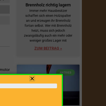
Brennholz richtig lagern
Immer mehr Hausbesitzer
schaffen sich einen Holzspalter
an und erzeugen ihr Brennholz
fortan selbst. Wer mit Brennholz
heizt, muss sich jedoch
zwangsläufig auch ein mehr oder
weniger großes Lager mit
ZUM BEITRAG »
smotor
ANTRIEB
ischen
 Ihre
efert,