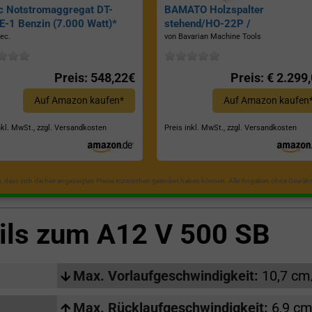
c Notstromaggregat DT-
BAMATO Holzspalter
-1 Benzin (7.000 Watt)*
stehend/HO-22P /
Zapfwellenantrieb, Inkl.
ec.
von Bavarian Machine Tools
Dreipunktaufhängung, Spaltkraf
22 Tonnen*
Preis: 548,22€
Preis: € 2.299
Auf Amazon kaufen*
Auf Amazon kaufen
nkl. MwSt., zzgl. Versandkosten
Preis inkl. MwSt., zzgl. Versandkosten
in, dass sich die hier angezeigten Preise inzwischen geändert haben können. Alle Angaben ohne Gewähr
ils zum
A12 V 500 SB
Max. Vorlaufgeschwindigkeit:
10,7 cm
Max. Rücklaufgeschwindigkeit:
6,9 cm