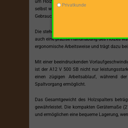
um Holzstämme mit einer maximalen Länge von 
Privatkunde
selbst widerstandsfähiges Holz mühelos verar
Gebrauch als auch für professionelle Anwend
Die stehende Holzbearbeitung dieses Modells b
auch eine präzise Handhabung des Holzes währ
ergonomische Arbeitsweise und trägt dazu bei, 
Mit einer beeindruckenden Vorlaufgeschwindi
ist der A12 V 500 SB nicht nur leistungsstar
einen zügigen Arbeitsablauf, während der
Spaltvorgang ermöglicht.
Das Gesamtgewicht des Holzspalters beträgt
gewährleistet. Die kompakten Gerätemaße (
und ermöglichen eine bequeme Lagerung, wenn 