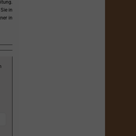
itung.
Sie in
ner in
n