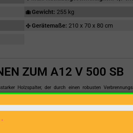
Gewicht:
255 kg
Gerätemaße:
210 x 70 x 80 cm
EN ZUM A12 V 500 SB
starker Holzspalter, der durch einen robusten Verbrennung
ende Holzbearbeitung eignet. Mit seinen beeindruckenden techn
g ist dieser Holzspalter die perfekte Lösung für all
volle Verbrennungsmotor, der zuverlässig die benötigte Energie li