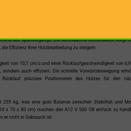
55 cm zu spalten. Die Spaltkraft von 12 Tonnen stellt sicher
beitet wird, wodurch dieser Holzspalter sich sowohl für den pr
ungen eignet.
ietet nicht nur eine komfortable Arbeitsposition, sondern ermö
end des Spaltvorgangs. Die durchdachte Konstruktion sorgt fü
die Effizienz Ihrer Holzbearbeitung zu steigern.
gkeit von 10,7 cm/s und einer Rücklaufgeschwindigkeit von 6,
k, sondern auch effizient. Die schnelle Vorwärtsbewegung ermö
 Rücklauf präzises Positionieren des Holzes für den nä
 255 kg, was eine gute Balance zwischen Stabilität und Mob
210 x 70 x 80 cm) machen den A12 V 500 SB einfach zu han
er nicht in Gebrauch ist.