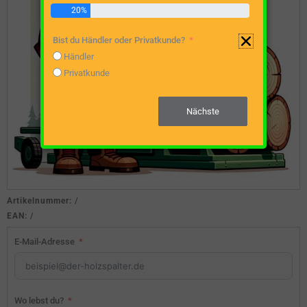
20%
Bist du Händler oder Privatkunde?
Händler
Privatkunde
Nächste
Artikelnummer:
/
EAN:
/
E-Mail-Adresse
Wo lebst du?