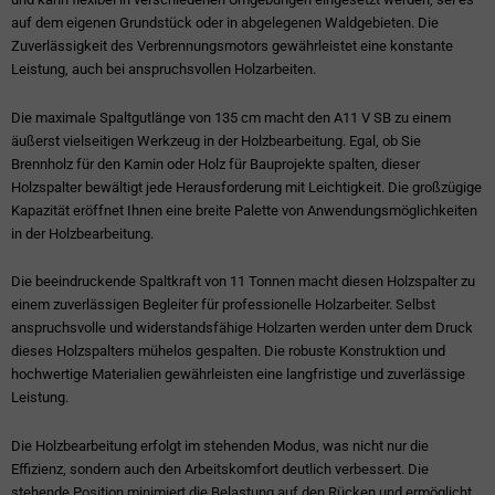
auf dem eigenen Grundstück oder in abgelegenen Waldgebieten. Die
Zuverlässigkeit des Verbrennungsmotors gewährleistet eine konstante
Leistung, auch bei anspruchsvollen Holzarbeiten.
Die maximale Spaltgutlänge von 135 cm macht den A11 V SB zu einem
äußerst vielseitigen Werkzeug in der Holzbearbeitung. Egal, ob Sie
Brennholz für den Kamin oder Holz für Bauprojekte spalten, dieser
Holzspalter bewältigt jede Herausforderung mit Leichtigkeit. Die großzügige
Kapazität eröffnet Ihnen eine breite Palette von Anwendungsmöglichkeiten
in der Holzbearbeitung.
Die beeindruckende Spaltkraft von 11 Tonnen macht diesen Holzspalter zu
einem zuverlässigen Begleiter für professionelle Holzarbeiter. Selbst
anspruchsvolle und widerstandsfähige Holzarten werden unter dem Druck
dieses Holzspalters mühelos gespalten. Die robuste Konstruktion und
hochwertige Materialien gewährleisten eine langfristige und zuverlässige
Leistung.
Die Holzbearbeitung erfolgt im stehenden Modus, was nicht nur die
Effizienz, sondern auch den Arbeitskomfort deutlich verbessert. Die
stehende Position minimiert die Belastung auf den Rücken und ermöglicht