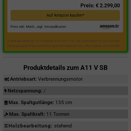
Preis: € 2.299,00
Auf Amazon kaufen*
Preis inkl. MwSt., zzgl. Versandkosten
Zuletzt aktualisiert am 18. Dezember 2023 um 21:50 . Ich weise darauf hin, dass sich die
hier angezeigten Preise inzwischen geändert haben können. Alle Angaben ohne Gewähr.
Produktdetails zum
A11 V SB
Antriebsart:
Verbrennungsmotor
Netzspannung:
/
Max. Spaltgutlänge:
135 cm
Max. Spaltkraft:
11 Tonnen
Holzbearbeitung:
stehend