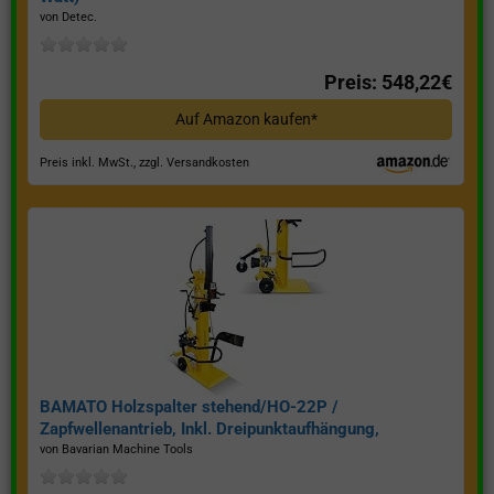
von Detec.
Preis: 548,22€
Auf Amazon kaufen*
Preis inkl. MwSt., zzgl. Versandkosten
BAMATO Holzspalter stehend/HO-22P /
Zapfwellenantrieb, Inkl. Dreipunktaufhängung,
Spaltkraft 22 Tonnen*
von Bavarian Machine Tools