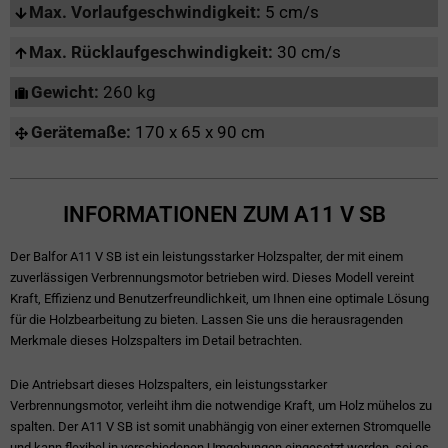
Max. Vorlaufgeschwindigkeit:
5 cm/s
Max. Rücklaufgeschwindigkeit:
30 cm/s
Gewicht:
260 kg
Gerätemaße:
170 x 65 x 90 cm
INFORMATIONEN ZUM A11 V SB
Der Balfor A11 V SB ist ein leistungsstarker Holzspalter, der mit einem
zuverlässigen Verbrennungsmotor betrieben wird. Dieses Modell vereint
Kraft, Effizienz und Benutzerfreundlichkeit, um Ihnen eine optimale Lösung
für die Holzbearbeitung zu bieten. Lassen Sie uns die herausragenden
Merkmale dieses Holzspalters im Detail betrachten.
Die Antriebsart dieses Holzspalters, ein leistungsstarker
Verbrennungsmotor, verleiht ihm die notwendige Kraft, um Holz mühelos zu
spalten. Der A11 V SB ist somit unabhängig von einer externen Stromquelle
und kann flexibel in verschiedenen Umgebungen eingesetzt werden, sei es