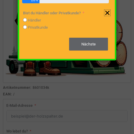
20%
Bist du Händler oder Privatkunde?
Händler
Privatkunde
Nächste
Artikelnummer:
8601034k
EAN:
/
E-Mail-Adresse
Wo lebst du?