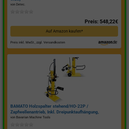
von Detec.
Preis: 548,22€
Auf Amazon kaufen*
Preis inkl. MwSt., zzgl. Versandkosten
BAMATO Holzspalter stehend/HO-22P /
Zapfwellenantrieb, Inkl. Dreipunktaufhängung,
Spaltkraft 22 Tonnen*
von Bavarian Machine Tools