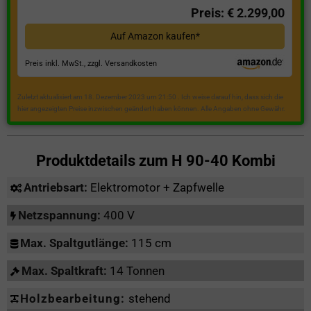
Preis: € 2.299,00
Auf Amazon kaufen*
Preis inkl. MwSt., zzgl. Versandkosten
Zuletzt aktualisiert am 18. Dezember 2023 um 21:50 . Ich weise darauf hin, dass sich die
hier angezeigten Preise inzwischen geändert haben können. Alle Angaben ohne Gewähr.
Produktdetails zum
H 90-40 Kombi
Antriebsart:
Elektromotor + Zapfwelle
Netzspannung:
400 V
Max. Spaltgutlänge:
115 cm
Max. Spaltkraft:
14 Tonnen
Holzbearbeitung:
stehend