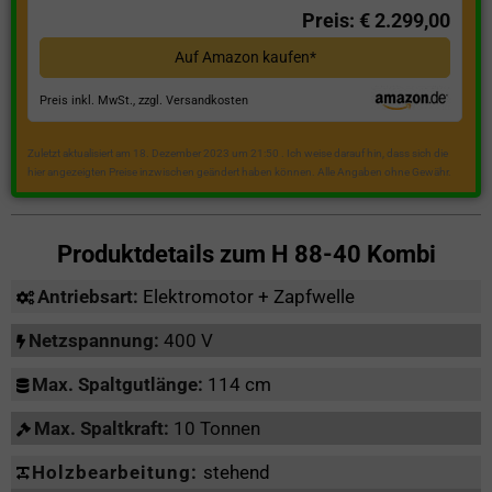
Preis: € 2.299,00
Auf Amazon kaufen*
Preis inkl. MwSt., zzgl. Versandkosten
Zuletzt aktualisiert am 18. Dezember 2023 um 21:50 . Ich weise darauf hin, dass sich die
hier angezeigten Preise inzwischen geändert haben können. Alle Angaben ohne Gewähr.
Produktdetails zum
H 88-40 Kombi
Antriebsart:
Elektromotor + Zapfwelle
Netzspannung:
400 V
Max. Spaltgutlänge:
114 cm
Max. Spaltkraft:
10 Tonnen
Holzbearbeitung:
stehend