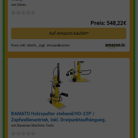
von Detec.
Preis: 548,22€
Auf Amazon kaufen*
Preis inkl. MwSt., zzgl. Versandkosten
BAMATO Holzspalter stehend/HO-22P /
Zapfwellenantrieb, Inkl. Dreipunktaufhängung,
Spaltkraft 22 Tonnen*
von Bavarian Machine Tools