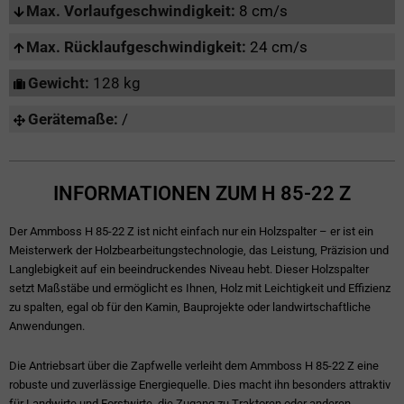
Max. Vorlaufgeschwindigkeit:
8 cm/s
Max. Rücklaufgeschwindigkeit:
24 cm/s
Gewicht:
128 kg
Gerätemaße:
/
INFORMATIONEN ZUM H 85-22 Z
Der Ammboss H 85-22 Z ist nicht einfach nur ein Holzspalter – er ist ein
Meisterwerk der Holzbearbeitungstechnologie, das Leistung, Präzision und
Langlebigkeit auf ein beeindruckendes Niveau hebt. Dieser Holzspalter
setzt Maßstäbe und ermöglicht es Ihnen, Holz mit Leichtigkeit und Effizienz
zu spalten, egal ob für den Kamin, Bauprojekte oder landwirtschaftliche
Anwendungen.
Die Antriebsart über die Zapfwelle verleiht dem Ammboss H 85-22 Z eine
robuste und zuverlässige Energiequelle. Dies macht ihn besonders attraktiv
für Landwirte und Forstwirte, die Zugang zu Traktoren oder anderen