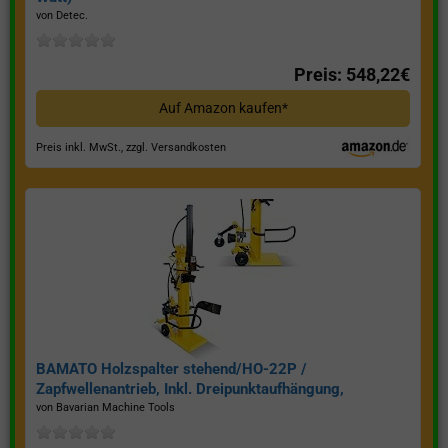
von Detec.
Preis: 548,22€
Auf Amazon kaufen*
Preis inkl. MwSt., zzgl. Versandkosten
BAMATO Holzspalter stehend/HO-22P /
Zapfwellenantrieb, Inkl. Dreipunktaufhängung,
Spaltkraft 22 Tonnen*
von Bavarian Machine Tools