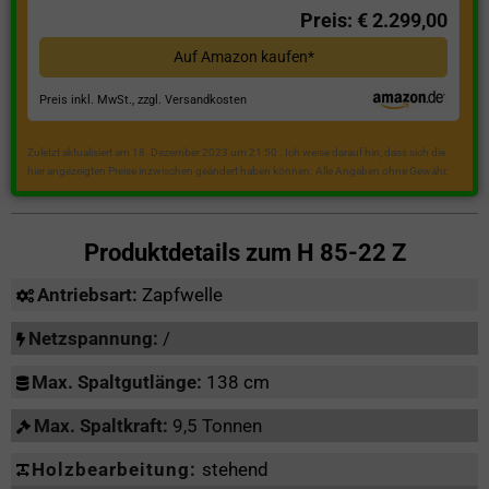
Preis: € 2.299,00
Auf Amazon kaufen*
Preis inkl. MwSt., zzgl. Versandkosten
Zuletzt aktualisiert am 18. Dezember 2023 um 21:50 . Ich weise darauf hin, dass sich die
hier angezeigten Preise inzwischen geändert haben können. Alle Angaben ohne Gewähr.
Produktdetails zum
H 85-22 Z
Antriebsart:
Zapfwelle
Netzspannung:
/
Max. Spaltgutlänge:
138 cm
Max. Spaltkraft:
9,5 Tonnen
Holzbearbeitung:
stehend