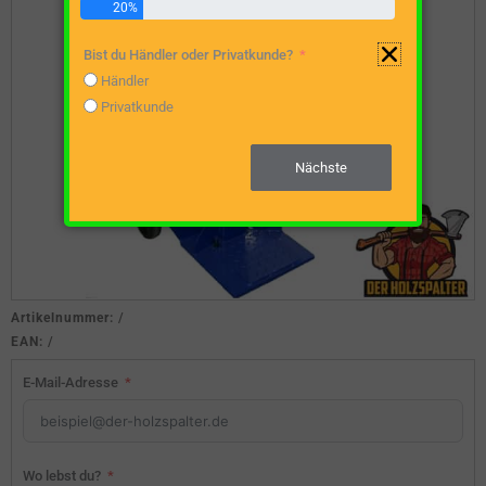
20%
Bist du Händler oder Privatkunde?
Händler
Privatkunde
Nächste
Artikelnummer:
/
EAN:
/
E-Mail-Adresse
Wo lebst du?