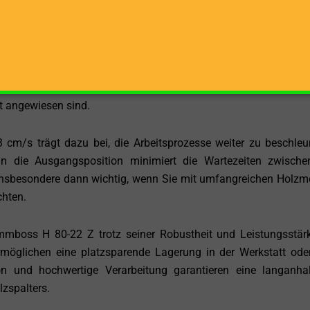
s ermöglicht einen zügigen Arbeitsfortschritt. Diese Geschwind
keit des Holzspalters und gewährleistet eine effiziente Spaltu
keit ist besonders dann von Vorteil, wenn Sie größere Holz
t angewiesen sind.
cm/s trägt dazu bei, die Arbeitsprozesse weiter zu beschleu
in die Ausgangsposition minimiert die Wartezeiten zwisch
t insbesondere dann wichtig, wenn Sie mit umfangreichen Holz
chten.
mboss H 80-22 Z trotz seiner Robustheit und Leistungsstär
möglichen eine platzsparende Lagerung in der Werkstatt od
on und hochwertige Verarbeitung garantieren eine langanha
lzspalters.