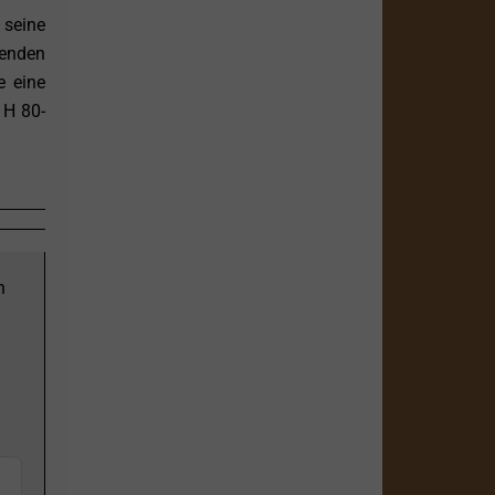
 seine
kenden
e eine
 H 80-
n