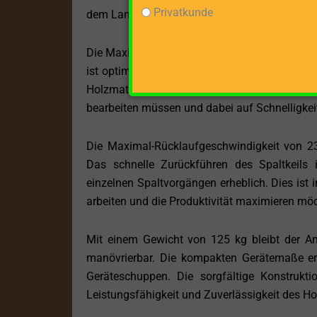
Privatkunde
dem Land.
Die Maximal-Vorlaufgeschwindigkeit von 7 cm/
ist optimal abgestimmt auf die Leistungsfähig
Holzmaterials. Die hohe Vorlaufgeschwindig
bearbeiten müssen und dabei auf Schnelligkei
Die Maximal-Rücklaufgeschwindigkeit von 23 
Das schnelle Zurückführen des Spaltkeils 
einzelnen Spaltvorgängen erheblich. Dies is
arbeiten und die Produktivität maximieren mö
Mit einem Gewicht von 125 kg bleibt der Am
manövrierbar. Die kompakten Gerätemaße er
Geräteschuppen. Die sorgfältige Konstrukti
Leistungsfähigkeit und Zuverlässigkeit des Ho