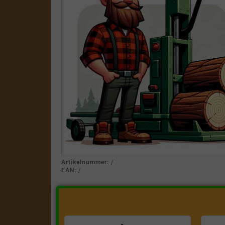
Artikelnummer:
/
EAN:
/