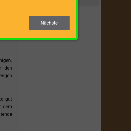
igkeit
Nächste
ng des
mengen
nigen.
en den
mengen
ke gut
er dem
ltende