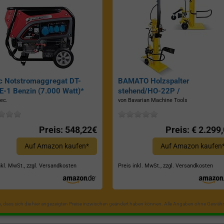
c Notstromaggregat DT-
BAMATO Holzspalter
-1 Benzin (7.000 Watt)*
stehend/HO-22P /
Zapfwellenantrieb, Inkl.
ec.
von Bavarian Machine Tools
Dreipunktaufhängung, Spaltkraf
22 Tonnen*
Preis: 548,22€
Preis: € 2.299
Auf Amazon kaufen*
Auf Amazon kaufen
nkl. MwSt., zzgl. Versandkosten
Preis inkl. MwSt., zzgl. Versandkosten
in, dass sich die hier angezeigten Preise inzwischen geändert haben können. Alle Angaben ohne Gewähr