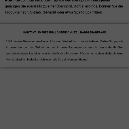
AGRIFOREST
. Mit Klick oder Tap auf den Menüpunkt
Holzspalter
gelangen Sie ebenfalls zu einer Übersicht. Dort allerdings, können Sie die
Produkte nach Antrieb, Gewicht oder etwa Spaltdruck
filtern
.
KONTAKT | IMPRESSUM | DATENSCHUTZ
| HÄNDLERANFRAGE
* Mit diesem Sternchen markierte Links sind Werbelinks zu verschiedenen Online-Shops, wie
Amazon, bei dem ich Teilnehmer des Amazon-Partnerprogramms bin. Wenn du dir über
Werbelinks etwas kaufst, erhalte ich dafür eine Provision. Für dich entstehen dadurch keine
Mehrkosten! Ich bedanke mich jedenfalls für deine Unterstützung!