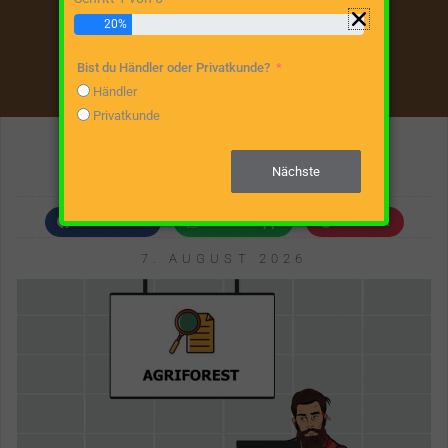
20%
Bist du Händler oder Privatkunde?
Händler
Privatkunde
C.E.A. DI CORNAGLIA S.R.L.
Nächste
Facebook
WhatsApp
Pocket
7. AUGUST 2026