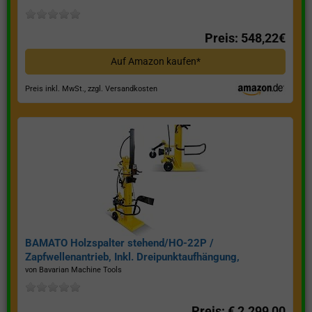
Preis: 548,22€
Auf Amazon kaufen*
Preis inkl. MwSt., zzgl. Versandkosten
BAMATO Holzspalter stehend/HO-22P /
Zapfwellenantrieb, Inkl. Dreipunktaufhängung,
Spaltkraft 22 Tonnen*
von Bavarian Machine Tools
Preis: € 2.299,00