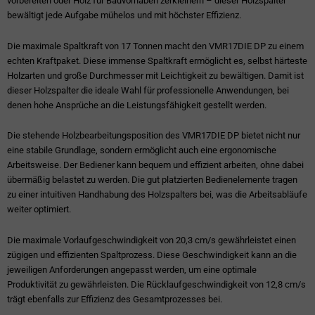
vorbereiten oder Holz für Bauvorhaben zerkleinern – dieser Holzspalter
bewältigt jede Aufgabe mühelos und mit höchster Effizienz.
Die maximale Spaltkraft von 17 Tonnen macht den VMR17DIE DP zu einem
echten Kraftpaket. Diese immense Spaltkraft ermöglicht es, selbst härteste
Holzarten und große Durchmesser mit Leichtigkeit zu bewältigen. Damit ist
dieser Holzspalter die ideale Wahl für professionelle Anwendungen, bei
denen hohe Ansprüche an die Leistungsfähigkeit gestellt werden.
Die stehende Holzbearbeitungsposition des VMR17DIE DP bietet nicht nur
eine stabile Grundlage, sondern ermöglicht auch eine ergonomische
Arbeitsweise. Der Bediener kann bequem und effizient arbeiten, ohne dabei
übermäßig belastet zu werden. Die gut platzierten Bedienelemente tragen
zu einer intuitiven Handhabung des Holzspalters bei, was die Arbeitsabläufe
weiter optimiert.
Die maximale Vorlaufgeschwindigkeit von 20,3 cm/s gewährleistet einen
zügigen und effizienten Spaltprozess. Diese Geschwindigkeit kann an die
jeweiligen Anforderungen angepasst werden, um eine optimale
Produktivität zu gewährleisten. Die Rücklaufgeschwindigkeit von 12,8 cm/s
trägt ebenfalls zur Effizienz des Gesamtprozesses bei.