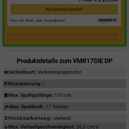
Auf Amazon kaufen*
Preis inkl. MwSt., zzgl. Versandkosten
Zuletzt aktualisiert am 18. Dezember 2023 um 21:50 . Ich weise darauf hin, dass sich die
hier angezeigten Preise inzwischen geändert haben können. Alle Angaben ohne Gewähr.
Produktdetails zum
VMR17DIE DP
Antriebsart:
Verbrennungsmotor
Netzspannung:
/
Max. Spaltgutlänge:
110 cm
Max. Spaltkraft:
17 Tonnen
Holzbearbeitung:
stehend
Max. Vorlaufgeschwindigkeit:
20,3 cm/s