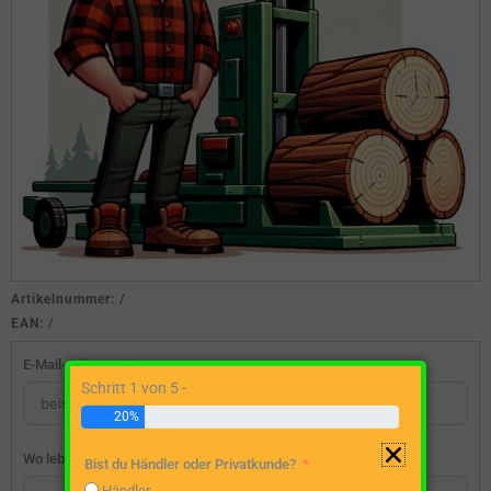
Artikelnummer:
/
EAN:
/
E-Mail-Adresse
Schritt 1 von 5 -
20%
Wo lebst du?
Bist du Händler oder Privatkunde?
Händler