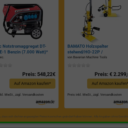
c Notstromaggregat DT-
BAMATO Holzspalter
-1 Benzin (7.000 Watt)*
stehend/HO-22P /
Zapfwellenantrieb, Inkl.
ec.
von Bavarian Machine Tools
Dreipunktaufhängung, Spaltkraf
22 Tonnen*
Preis: 548,22€
Preis: € 2.299
Auf Amazon kaufen*
Auf Amazon kaufen
nkl. MwSt., zzgl. Versandkosten
Preis inkl. MwSt., zzgl. Versandkosten
in, dass sich die hier angezeigten Preise inzwischen geändert haben können. Alle Angaben ohne Gewähr