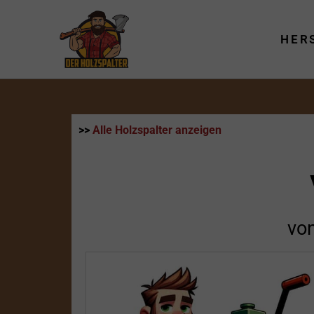
Zum
Inhalt
HER
springen
>>
Alle Holzspalter anzeigen
vo