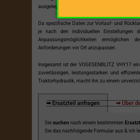
ausgelegt, den täglichen Beanspruchungen st
Da spezifische Daten zur Vorlauf- und Rückla
je nach den individuellen Einstellungen 
Anpassungsmöglichkeiten ermöglichen de
Anforderungen vor Ort anzupassen.
Insgesamt ist der VOGESENBLITZ VHY17 eine 
zuverlässigen, leistungsstarken und effizien
Traktorhydraulik, macht ihn zu einem unverzi
➡ Ersatzteil anfragen
➡ Über de
Sie
suchen
nach einem bestimmten
Ersatzt
Sie das nachfolgende Formular aus & ich le