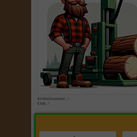
Artikelnummer:
/
EAN:
/