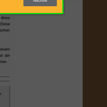
Nächste
 diese
 Diese
schen
 einem
it der
iten.
n