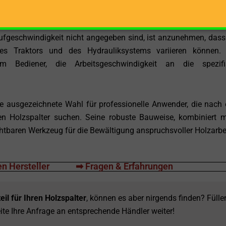
andzuhalten und eine lange Lebensdauer zu gewährleisten.
ufgeschwindigkeit nicht angegeben sind, ist anzunehmen, dass
des Traktors und des Hydrauliksystems variieren können.
m Bediener, die Arbeitsgeschwindigkeit an die spezifi
ausgezeichnete Wahl für professionelle Anwender, die nach
ten Holzspalter suchen. Seine robuste Bauweise, kombiniert m
chtbaren Werkzeug für die Bewältigung anspruchsvoller Holzarbe
n Hersteller
➡ Fragen & Erfahrungen
eil für Ihren Holzspalter
, können es aber nirgends finden? Fülle
ite Ihre Anfrage an entsprechende Händler weiter!