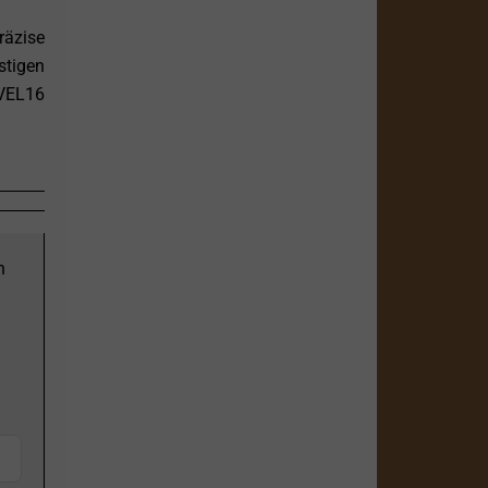
räzise
stigen
 VEL16
n