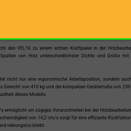
Energieversorgung.
cm bewältigt der VEL16 jede Herausforderung mühelos. Egal, 
end oder Holz für umfangreiche Bauvorhaben benötigen, d
t optimale Ergebnisse.
ht den VEL16 zu einem echten Kraftpaket in der Holzbearbe
Spalten von Holz unterschiedlichster Dichte und Größe mit
et nicht nur eine ergonomische Arbeitsposition, sondern auch
Das Gewicht von 410 kg und die kompakten Gerätemaße von 250
ustheit dieses Modells.
s ermöglicht ein zügiges Voranschreiten bei der Holzbearbeitu
schwindigkeit von 14,2 cm/s sorgt für eine effiziente Rückführu
und reibungslos bleibt.