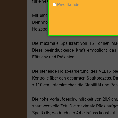
für eine umweltfreundliche und zuverlässige 
Privatkunde
Mit einer maximalen Spaltgutlänge von 100 
Brennholz für einen gemütlichen Kaminab
Holzspalter ist vielseitig einsetzbar und biete
Die maximale Spaltkraft von 16 Tonnen mac
Diese beeindruckende Kraft ermöglicht das 
Effizienz und Präzision.
Die stehende Holzbearbeitung des VEL16 biet
Kontrolle über den gesamten Spaltprozess. 
x 110 cm unterstreichen die Stabilität und Rob
Die hohe Vorlaufgeschwindigkeit von 20,9 cm/
spart wertvolle Zeit. Die maximale Rücklaufge
Spaltkeils, wodurch der Arbeitsfluss konstant 