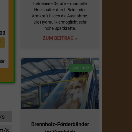
betriebene Geräte – manuelle
Holzspalter durch Bein- oder
Armkraft bilden die Ausnahme.
t
Die Hydraulik ermöglicht sehr
hohe Spaltkräfte,
,00
ZUM BEITRAG »
*
ZUBEHÖR
.
/s
Brennholz-Förderbänder
cm/s
im Vergleich