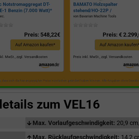
c Notstromaggregat DT-
BAMATO Holzspalter
-1 Benzin (7.000 Watt)*
stehend/HO-22P /
Zapfwellenantrieb, Inkl.
ec.
von Bavarian Machine Tools
Dreipunktaufhängung, Spaltkraf
22 Tonnen*
Preis: 548,22€
Preis: € 2.299
Auf Amazon kaufen*
Auf Amazon kaufen
nkl. MwSt., zzgl. Versandkosten
Preis inkl. MwSt., zzgl. Versandkosten
in, dass sich die hier angezeigten Preise inzwischen geändert haben können. Alle Angaben ohne Gewähr
details zum
VEL16
Max. Vorlaufgeschwindigkeit:
20,9 cm
Max. Rücklaufgeschwindigkeit:
14,2 