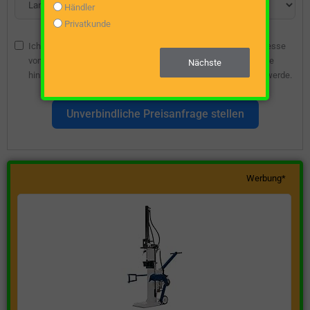
Händler
Privatkunde
Ich bin damit einverstanden, dass die angegebene E-Mail-Adresse
vom Webseitenbetreiber gespeichert wird, damit ich über diese
Nächste
hinsichtlich eines unverbindlichen Preisangebots kontaktiert werde.
Unverbindliche Preisanfrage stellen
Werbung*