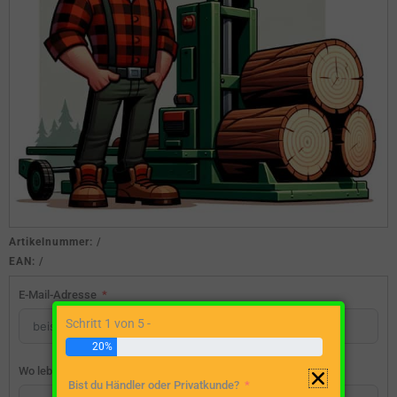
Artikelnummer:
/
EAN:
/
E-Mail-Adresse
Schritt 1 von 5 -
20%
Wo lebst du?
Bist du Händler oder Privatkunde?