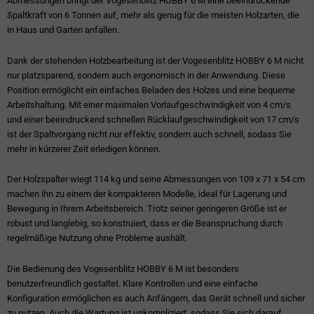
Abmessungen bringt der Vogesenblitz HOBBY 6 M eine beeindruckende
Spaltkraft von 6 Tonnen auf, mehr als genug für die meisten Holzarten, die
in Haus und Garten anfallen.
Dank der stehenden Holzbearbeitung ist der Vogesenblitz HOBBY 6 M nicht
nur platzsparend, sondern auch ergonomisch in der Anwendung. Diese
Position ermöglicht ein einfaches Beladen des Holzes und eine bequeme
Arbeitshaltung. Mit einer maximalen Vorlaufgeschwindigkeit von 4 cm/s
und einer beeindruckend schnellen Rücklaufgeschwindigkeit von 17 cm/s
ist der Spaltvorgang nicht nur effektiv, sondern auch schnell, sodass Sie
mehr in kürzerer Zeit erledigen können.
Der Holzspalter wiegt 114 kg und seine Abmessungen von 109 x 71 x 54 cm
machen ihn zu einem der kompakteren Modelle, ideal für Lagerung und
Bewegung in Ihrem Arbeitsbereich. Trotz seiner geringeren Größe ist er
robust und langlebig, so konstruiert, dass er die Beanspruchung durch
regelmäßige Nutzung ohne Probleme aushält.
Die Bedienung des Vogesenblitz HOBBY 6 M ist besonders
benutzerfreundlich gestaltet. Klare Kontrollen und eine einfache
Konfiguration ermöglichen es auch Anfängern, das Gerät schnell und sicher
zu nutzen. Auch die Wartung ist unkompliziert, sodass Sie sich darauf