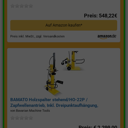
Preis: 548,22€
Auf Amazon kaufen*
Preis inkl. MwSt., zzgl. Versandkosten
BAMATO Holzspalter stehend/HO-22P /
Zapfwellenantrieb, Inkl. Dreipunktaufhängung,
Spaltkraft 22 Tonnen*
von Bavarian Machine Tools
Preis: € 2.299,00