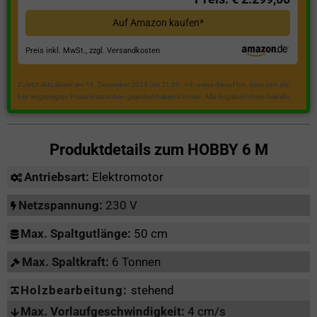
Auf Amazon kaufen*
Preis inkl. MwSt., zzgl. Versandkosten
Zuletzt aktualisiert am 18. Dezember 2023 um 21:50 . Ich weise darauf hin, dass sich die
hier angezeigten Preise inzwischen geändert haben können. Alle Angaben ohne Gewähr.
Produktdetails zum
HOBBY 6 M
Antriebsart:
Elektromotor
Netzspannung:
230 V
Max. Spaltgutlänge:
50 cm
Max. Spaltkraft:
6 Tonnen
Holzbearbeitung:
stehend
Max. Vorlaufgeschwindigkeit:
4 cm/s