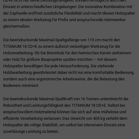
CD+E nicht nur seine Leistungsfähigkeit, sondern ermöglicht auch den
Einsatz in unterschiedlichen Umgebungen. Die innovative Kombination mit
der Zapfwelle eröffnet zusätzliche Flexibilität und macht diesen Holzspalter
zu einem idealen Werkzeug für Profis und anspruchsvolle Heimwerker
gleichermaßen.
Die beeindruckende Maximal-Spaltgutlänge von 115 cm macht den
TITANIUM 18 CD+E zu einem äußerst vielseitigen Werkzeug für die
Holzverarbeitung. Ob Sie Brennholz für den heimischen Kamin zerkleinern
oder Holz für größere Bauprojekte spalten möchten – mit diesem
Holzspalter bewältigen Sie jede Herausforderung. Die stehende
Holzbearbeitung gewährleistet dabei nicht nur eine komfortable Bedienung,
sondern auch eine ergonomische Arbeitsweise, die die Belastung des
Bedieners minimiert.
Die beeindruckende Maximal-Spaltkraft von 16 Tonnen unterstreicht die
Robustheit und Leistungsfähigkeit des TITANIUM 18 CD+E. Selbst bei
anspruchsvollem Holzmaterial können Sie sich auf eine mühelose und
effiziente Verarbeitung verlassen. Das Gewicht von 405 kg verleiht dem
Holzspalter die nötige Stabilität, um selbst bei intensivem Einsatz eine
zuverlässige Leistung zu bieten.