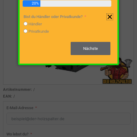
20%
Bist du Händler oder Privatkunde?
Händler
Privatkunde
Nächste
Artikelnummer:
/
EAN:
/
E-Mail-Adresse
Wo lebst du?