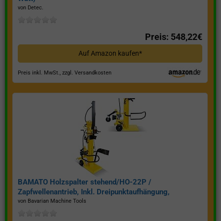
von Detec.
Preis: 548,22€
Auf Amazon kaufen*
Preis inkl. MwSt., zzgl. Versandkosten
BAMATO Holzspalter stehend/HO-22P /
Zapfwellenantrieb, Inkl. Dreipunktaufhängung,
Spaltkraft 22 Tonnen*
von Bavarian Machine Tools