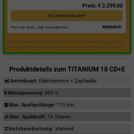
Preis: € 2.299,00
Auf Amazon kaufen*
Preis inkl. MwSt., zzgl. Versandkosten
Zuletzt aktualisiert am 18. Dezember 2023 um 21:50 . Ich weise darauf hin, dass sich die
hier angezeigten Preise inzwischen geändert haben können. Alle Angaben ohne Gewähr.
Produktdetails zum
TITANIUM 18 CD+E
Antriebsart:
Elektromotor + Zapfwelle
Netzspannung:
400 V
Max. Spaltgutlänge:
115 cm
Max. Spaltkraft:
16 Tonnen
Holzbearbeitung:
stehend